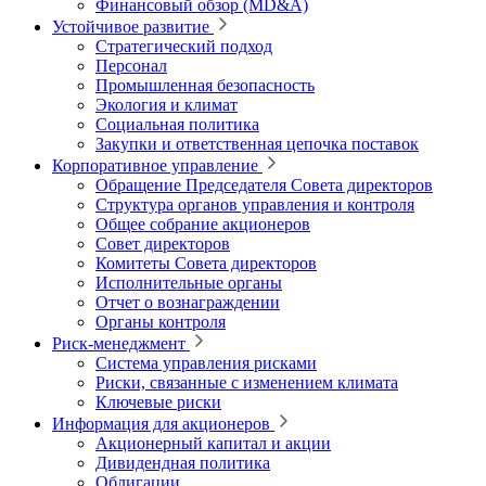
Финансовый обзор (MD&A)
Устойчивое развитие
Стратегический подход
Персонал
Промышленная безопасность
Экология и климат
Социальная политика
Закупки и ответственная цепочка поставок
Корпоративное управление
Обращение Председателя Совета директоров
Структура органов управления и контроля
Общее собрание акционеров
Совет директоров
Комитеты Совета директоров
Исполнительные органы
Отчет о вознаграждении
Органы контроля
Риск-менеджмент
Система управления рисками
Риски, связанные с изменением климата
Ключевые риски
Информация для акционеров
Акционерный капитал и акции
Дивидендная политика
Облигации