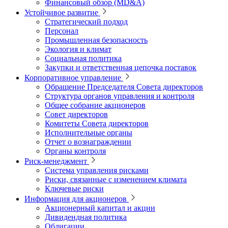
Финансовый обзор (MD&A)
Устойчивое развитие
Стратегический подход
Персонал
Промышленная безопасность
Экология и климат
Социальная политика
Закупки и ответственная цепочка поставок
Корпоративное управление
Обращение Председателя Совета директоров
Структура органов управления и контроля
Общее собрание акционеров
Совет директоров
Комитеты Совета директоров
Исполнительные органы
Отчет о вознаграждении
Органы контроля
Риск-менеджмент
Система управления рисками
Риски, связанные с изменением климата
Ключевые риски
Информация для акционеров
Акционерный капитал и акции
Дивидендная политика
Облигации