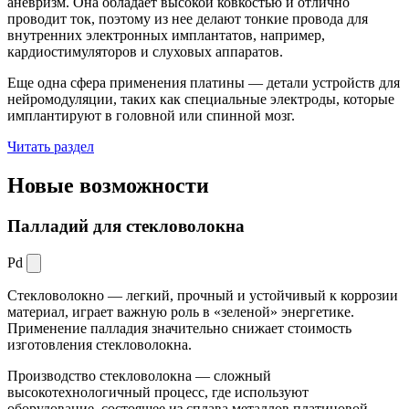
аневризм. Она обладает высокой ковкостью и отлично
проводит ток, поэтому из нее делают тонкие провода для
внутренних электронных имплантатов, например,
кардиостимуляторов и слуховых аппаратов.
Еще одна сфера применения платины — детали устройств для
нейромодуляции, таких как специальные электроды, которые
имплантируют в головной или спинной мозг.
Читать раздел
Новые
возможности
Палладий для стекловолокна
Pd
Стекловолокно — легкий, прочный и устойчивый к коррозии
материал, играет важную роль в «зеленой» энергетике.
Применение палладия значительно снижает стоимость
изготовления стекловолокна.
Производство стекловолокна — сложный
высокотехнологичный процесс, где используют
оборудование, состоящее из сплава металлов платиновой