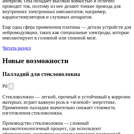
аневризм. Она обладает высокой ковкостью и отлично
проводит ток, поэтому из нее делают тонкие провода для
внутренних электронных имплантатов, например,
кардиостимуляторов и слуховых аппаратов.
Еще одна сфера применения платины — детали устройств для
нейромодуляции, таких как специальные электроды, которые
имплантируют в головной или спинной мозг.
Читать раздел
Новые
возможности
Палладий для стекловолокна
Pd
Стекловолокно — легкий, прочный и устойчивый к коррозии
материал, играет важную роль в «зеленой» энергетике.
Применение палладия значительно снижает стоимость
изготовления стекловолокна.
Производство стекловолокна — сложный
высокотехнологичный процесс, где используют
оборудование, состоящее из сплава металлов платиновой