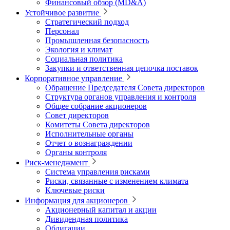
Финансовый обзор (MD&A)
Устойчивое развитие
Стратегический подход
Персонал
Промышленная безопасность
Экология и климат
Социальная политика
Закупки и ответственная цепочка поставок
Корпоративное управление
Обращение Председателя Совета директоров
Структура органов управления и контроля
Общее собрание акционеров
Совет директоров
Комитеты Совета директоров
Исполнительные органы
Отчет о вознаграждении
Органы контроля
Риск-менеджмент
Система управления рисками
Риски, связанные с изменением климата
Ключевые риски
Информация для акционеров
Акционерный капитал и акции
Дивидендная политика
Облигации