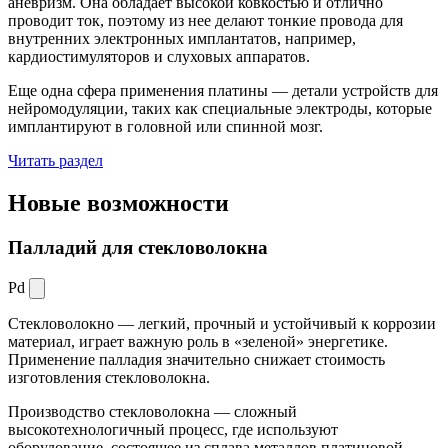
аневризм. Она обладает высокой ковкостью и отлично
проводит ток, поэтому из нее делают тонкие провода для
внутренних электронных имплантатов, например,
кардиостимуляторов и слуховых аппаратов.
Еще одна сфера применения платины — детали устройств для
нейромодуляции, таких как специальные электроды, которые
имплантируют в головной или спинной мозг.
Читать раздел
Новые
возможности
Палладий для стекловолокна
Pd
Стекловолокно — легкий, прочный и устойчивый к коррозии
материал, играет важную роль в «зеленой» энергетике.
Применение палладия значительно снижает стоимость
изготовления стекловолокна.
Производство стекловолокна — сложный
высокотехнологичный процесс, где используют
оборудование, состоящее из сплава металлов платиновой