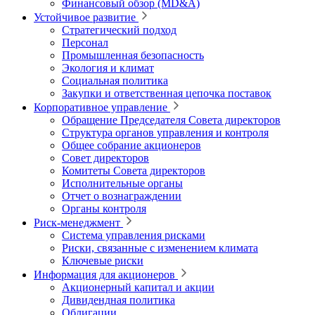
Финансовый обзор (MD&A)
Устойчивое развитие
Стратегический подход
Персонал
Промышленная безопасность
Экология и климат
Социальная политика
Закупки и ответственная цепочка поставок
Корпоративное управление
Обращение Председателя Совета директоров
Структура органов управления и контроля
Общее собрание акционеров
Совет директоров
Комитеты Совета директоров
Исполнительные органы
Отчет о вознаграждении
Органы контроля
Риск-менеджмент
Система управления рисками
Риски, связанные с изменением климата
Ключевые риски
Информация для акционеров
Акционерный капитал и акции
Дивидендная политика
Облигации