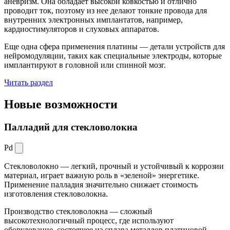
аневризм. Она обладает высокой ковкостью и отлично
проводит ток, поэтому из нее делают тонкие провода для
внутренних электронных имплантатов, например,
кардиостимуляторов и слуховых аппаратов.
Еще одна сфера применения платины — детали устройств для
нейромодуляции, таких как специальные электроды, которые
имплантируют в головной или спинной мозг.
Читать раздел
Новые
возможности
Палладий для стекловолокна
Pd
Стекловолокно — легкий, прочный и устойчивый к коррозии
материал, играет важную роль в «зеленой» энергетике.
Применение палладия значительно снижает стоимость
изготовления стекловолокна.
Производство стекловолокна — сложный
высокотехнологичный процесс, где используют
оборудование, состоящее из сплава металлов платиновой