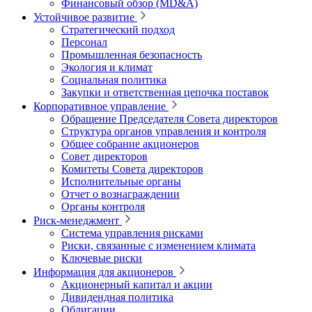
Финансовый обзор (MD&A)
Устойчивое развитие
Стратегический подход
Персонал
Промышленная безопасность
Экология и климат
Социальная политика
Закупки и ответственная цепочка поставок
Корпоративное управление
Обращение Председателя Совета директоров
Структура органов управления и контроля
Общее собрание акционеров
Совет директоров
Комитеты Совета директоров
Исполнительные органы
Отчет о вознаграждении
Органы контроля
Риск-менеджмент
Система управления рисками
Риски, связанные с изменением климата
Ключевые риски
Информация для акционеров
Акционерный капитал и акции
Дивидендная политика
Облигации