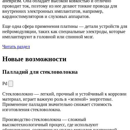
аневризм. Она обладает высокой ковкостью и отлично
проводит ток, поэтому из нее делают тонкие провода для
внутренних электронных имплантатов, например,
кардиостимуляторов и слуховых аппаратов.
Еще одна сфера применения платины — детали устройств для
нейромодуляции, таких как специальные электроды, которые
имплантируют в головной или спинной мозг.
Читать раздел
Новые
возможности
Палладий для стекловолокна
Pd
Стекловолокно — легкий, прочный и устойчивый к коррозии
материал, играет важную роль в «зеленой» энергетике.
Применение палладия значительно снижает стоимость
изготовления стекловолокна.
Производство стекловолокна — сложный
высокотехнологичный процесс, где используют
оборудование, состоящее из сплава металлов платиновой