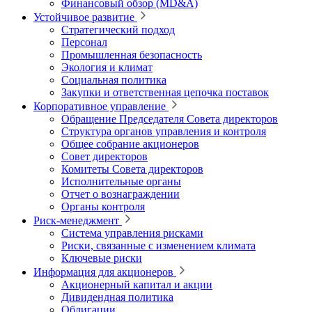
Финансовый обзор (MD&A)
Устойчивое развитие
Стратегический подход
Персонал
Промышленная безопасность
Экология и климат
Социальная политика
Закупки и ответственная цепочка поставок
Корпоративное управление
Обращение Председателя Совета директоров
Структура органов управления и контроля
Общее собрание акционеров
Совет директоров
Комитеты Совета директоров
Исполнительные органы
Отчет о вознаграждении
Органы контроля
Риск-менеджмент
Система управления рисками
Риски, связанные с изменением климата
Ключевые риски
Информация для акционеров
Акционерный капитал и акции
Дивидендная политика
Облигации