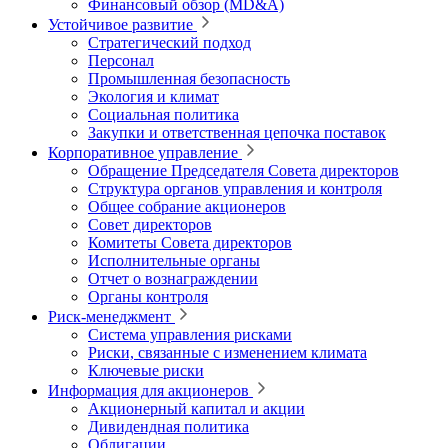
Финансовый обзор (MD&A)
Устойчивое развитие
Стратегический подход
Персонал
Промышленная безопасность
Экология и климат
Социальная политика
Закупки и ответственная цепочка поставок
Корпоративное управление
Обращение Председателя Совета директоров
Структура органов управления и контроля
Общее собрание акционеров
Совет директоров
Комитеты Совета директоров
Исполнительные органы
Отчет о вознаграждении
Органы контроля
Риск-менеджмент
Система управления рисками
Риски, связанные с изменением климата
Ключевые риски
Информация для акционеров
Акционерный капитал и акции
Дивидендная политика
Облигации