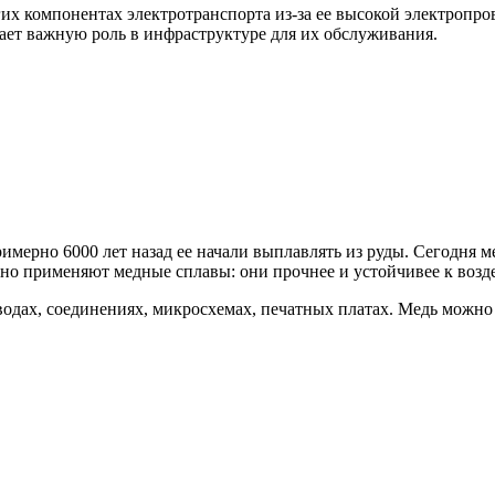
гих компонентах электротранспорта из-за ее высокой электропр
рает важную роль в инфраструктуре для их обслуживания.
мерно 6000 лет назад ее начали выплавлять из руды. Сегодня ме
но применяют медные сплавы: они прочнее и устойчивее к возде
одах, соединениях, микросхемах, печатных платах. Медь можно