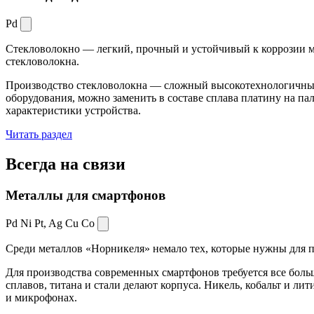
Pd
Стекловолокно — легкий, прочный и устойчивый к коррозии ма
стекловолокна.
Производство стекловолокна — сложный высокотехнологичный 
оборудования, можно заменить в составе сплава платину на пал
характеристики устройства.
Читать раздел
Всегда
на связи
Металлы для смартфонов
Pd Ni Pt,
Ag Cu Co
Среди металлов «Норникеля» немало тех, которые нужны для про
Для производства современных смартфонов требуется все боль
сплавов, титана и стали делают корпуса. Никель, кобальт и ли
и микрофонах.