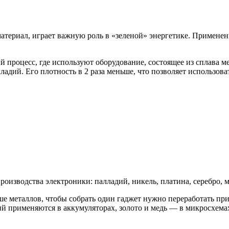
териал, играет важную роль в «зеленой» энергетике. Применен
процесс, где используют оборудование, состоящее из сплава м
ладий. Его плотность в 2 раза меньше, что позволяет использов
изводства электроники: палладий, никель, платина, серебро, ме
ше металлов, чтобы собрать один гаджет нужно переработать п
тий применяются в аккумуляторах, золото и медь — в микросхема