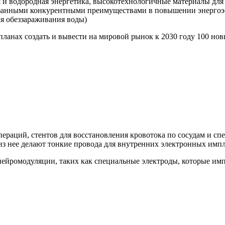
 и водородная энергетика, высокотехнологичные материалы для 
азанными конкурентными преимуществами в повышении энергоэ
ля обеззараживания воды)
планах создать и вывести на мировой рынок к 2030 году 100 н
пераций, стентов для восстановления кровотока по сосудам и с
 из нее делают тонкие провода для внутренних электронных импл
нейромодуляции, таких как специальные электроды, которые им