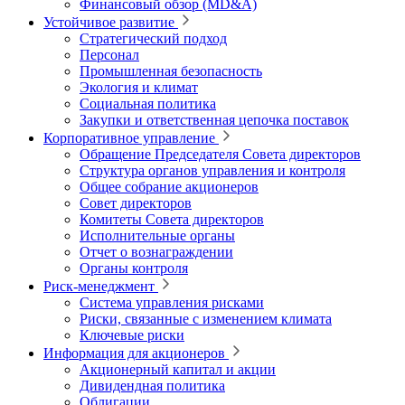
Финансовый обзор (MD&A)
Устойчивое развитие
Стратегический подход
Персонал
Промышленная безопасность
Экология и климат
Социальная политика
Закупки и ответственная цепочка поставок
Корпоративное управление
Обращение Председателя Совета директоров
Структура органов управления и контроля
Общее собрание акционеров
Совет директоров
Комитеты Совета директоров
Исполнительные органы
Отчет о вознаграждении
Органы контроля
Риск-менеджмент
Система управления рисками
Риски, связанные с изменением климата
Ключевые риски
Информация для акционеров
Акционерный капитал и акции
Дивидендная политика
Облигации