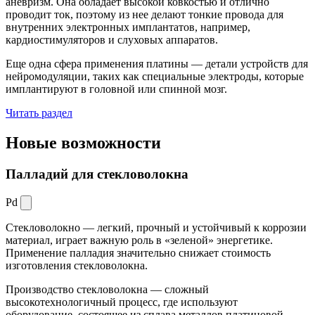
аневризм. Она обладает высокой ковкостью и отлично
проводит ток, поэтому из нее делают тонкие провода для
внутренних электронных имплантатов, например,
кардиостимуляторов и слуховых аппаратов.
Еще одна сфера применения платины — детали устройств для
нейромодуляции, таких как специальные электроды, которые
имплантируют в головной или спинной мозг.
Читать раздел
Новые
возможности
Палладий для стекловолокна
Pd
Стекловолокно — легкий, прочный и устойчивый к коррозии
материал, играет важную роль в «зеленой» энергетике.
Применение палладия значительно снижает стоимость
изготовления стекловолокна.
Производство стекловолокна — сложный
высокотехнологичный процесс, где используют
оборудование, состоящее из сплава металлов платиновой