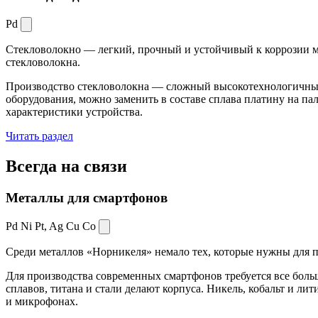
Pd
Стекловолокно — легкий, прочный и устойчивый к коррозии ма
стекловолокна.
Производство стекловолокна — сложный высокотехнологичный 
оборудования, можно заменить в составе сплава платину на пал
характеристики устройства.
Читать раздел
Всегда
на связи
Металлы для смартфонов
Pd Ni Pt,
Ag Cu Co
Среди металлов «Норникеля» немало тех, которые нужны для про
Для производства современных смартфонов требуется все боль
сплавов, титана и стали делают корпуса. Никель, кобальт и ли
и микрофонах.