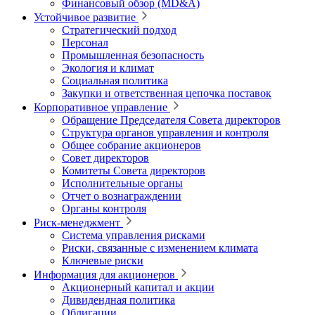
Финансовый обзор (MD&A)
Устойчивое развитие
Стратегический подход
Персонал
Промышленная безопасность
Экология и климат
Социальная политика
Закупки и ответственная цепочка поставок
Корпоративное управление
Обращение Председателя Совета директоров
Структура органов управления и контроля
Общее собрание акционеров
Совет директоров
Комитеты Совета директоров
Исполнительные органы
Отчет о вознаграждении
Органы контроля
Риск-менеджмент
Система управления рисками
Риски, связанные с изменением климата
Ключевые риски
Информация для акционеров
Акционерный капитал и акции
Дивидендная политика
Облигации