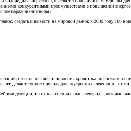
 и водородная энергетика, высокотехнологичные материалы для 
азанными конкурентными преимуществами в повышении энергоэ
ля обеззараживания воды)
планах создать и вывести на мировой рынок к 2030 году 100 н
пераций, стентов для восстановления кровотока по сосудам и с
 из нее делают тонкие провода для внутренних электронных импл
нейромодуляции, таких как специальные электроды, которые им