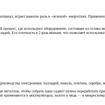
териал, играет важную роль в «зеленой» энергетике. Применен
процесс, где используют оборудование, состоящее из сплава м
ладий. Его плотность в 2 раза меньше, что позволяет использов
изводства электроники: палладий, никель, платина, серебро, ме
ше металлов, чтобы собрать один гаджет нужно переработать п
тий применяются в аккумуляторах, золото и медь — в микросхема