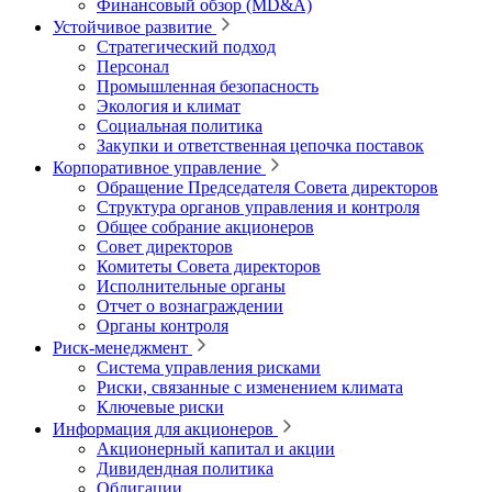
Финансовый обзор (MD&A)
Устойчивое развитие
Стратегический подход
Персонал
Промышленная безопасность
Экология и климат
Социальная политика
Закупки и ответственная цепочка поставок
Корпоративное управление
Обращение Председателя Совета директоров
Структура органов управления и контроля
Общее собрание акционеров
Совет директоров
Комитеты Совета директоров
Исполнительные органы
Отчет о вознаграждении
Органы контроля
Риск-менеджмент
Система управления рисками
Риски, связанные с изменением климата
Ключевые риски
Информация для акционеров
Акционерный капитал и акции
Дивидендная политика
Облигации