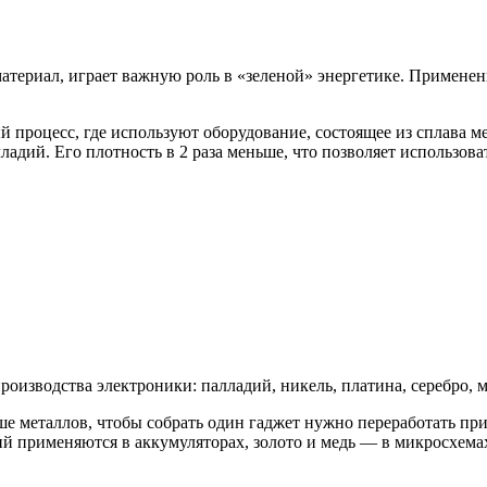
териал, играет важную роль в «зеленой» энергетике. Применен
процесс, где используют оборудование, состоящее из сплава м
ладий. Его плотность в 2 раза меньше, что позволяет использов
изводства электроники: палладий, никель, платина, серебро, ме
ше металлов, чтобы собрать один гаджет нужно переработать п
тий применяются в аккумуляторах, золото и медь — в микросхема