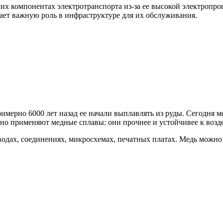
гих компонентах электротранспорта из-за ее высокой электропр
рает важную роль в инфраструктуре для их обслуживания.
мерно 6000 лет назад ее начали выплавлять из руды. Сегодня ме
но применяют медные сплавы: они прочнее и устойчивее к возде
одах, соединениях, микросхемах, печатных платах. Медь можно