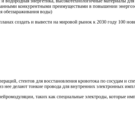
 и водородная энергетика, высокотехнологичные материалы для 
азанными конкурентными преимуществами в повышении энергоэ
ля обеззараживания воды)
планах создать и вывести на мировой рынок к 2030 году 100 н
пераций, стентов для восстановления кровотока по сосудам и с
 из нее делают тонкие провода для внутренних электронных импл
нейромодуляции, таких как специальные электроды, которые им