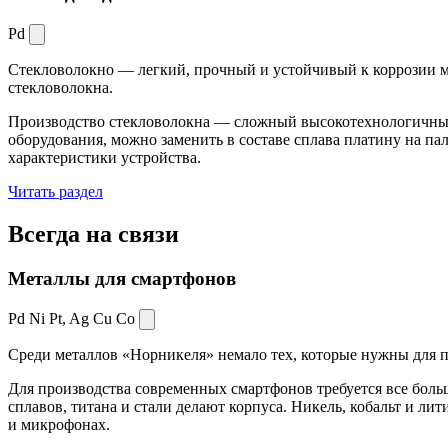
Pd
Стекловолокно — легкий, прочный и устойчивый к коррозии ма
стекловолокна.
Производство стекловолокна — сложный высокотехнологичный 
оборудования, можно заменить в составе сплава платину на пал
характеристики устройства.
Читать раздел
Всегда
на связи
Металлы для смартфонов
Pd Ni Pt,
Ag Cu Co
Среди металлов «Норникеля» немало тех, которые нужны для про
Для производства современных смартфонов требуется все боль
сплавов, титана и стали делают корпуса. Никель, кобальт и ли
и микрофонах.