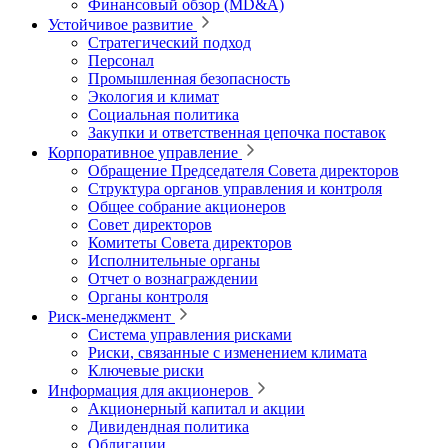
Финансовый обзор (MD&A)
Устойчивое развитие
Стратегический подход
Персонал
Промышленная безопасность
Экология и климат
Социальная политика
Закупки и ответственная цепочка поставок
Корпоративное управление
Обращение Председателя Совета директоров
Структура органов управления и контроля
Общее собрание акционеров
Совет директоров
Комитеты Совета директоров
Исполнительные органы
Отчет о вознаграждении
Органы контроля
Риск-менеджмент
Система управления рисками
Риски, связанные с изменением климата
Ключевые риски
Информация для акционеров
Акционерный капитал и акции
Дивидендная политика
Облигации