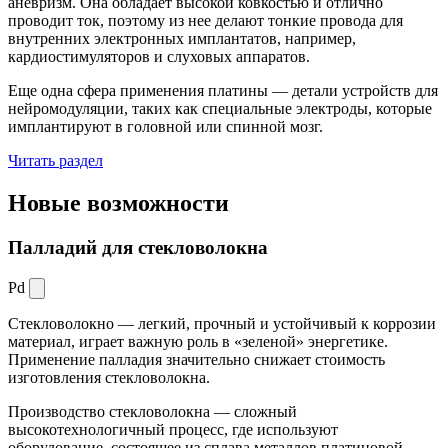
аневризм. Она обладает высокой ковкостью и отлично
проводит ток, поэтому из нее делают тонкие провода для
внутренних электронных имплантатов, например,
кардиостимуляторов и слуховых аппаратов.
Еще одна сфера применения платины — детали устройств для
нейромодуляции, таких как специальные электроды, которые
имплантируют в головной или спинной мозг.
Читать раздел
Новые
возможности
Палладий для стекловолокна
Pd
Стекловолокно — легкий, прочный и устойчивый к коррозии
материал, играет важную роль в «зеленой» энергетике.
Применение палладия значительно снижает стоимость
изготовления стекловолокна.
Производство стекловолокна — сложный
высокотехнологичный процесс, где используют
оборудование, состоящее из сплава металлов платиновой