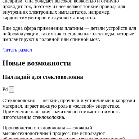
аневризм. Она обладает высокой ковкостью и отлично
проводит ток, поэтому из нее делают тонкие провода для
внутренних электронных имплантатов, например,
кардиостимуляторов и слуховых аппаратов.
Еще одна сфера применения платины — детали устройств для
нейромодуляции, таких как специальные электроды, которые
имплантируют в головной или спинной мозг.
Читать раздел
Новые
возможности
Палладий для стекловолокна
Pd
Стекловолокно — легкий, прочный и устойчивый к коррозии
материал, играет важную роль в «зеленой» энергетике.
Применение палладия значительно снижает стоимость
изготовления стекловолокна.
Производство стекловолокна — сложный
высокотехнологичный процесс, где используют
оборудование, состоящее из сплава металлов платиновой