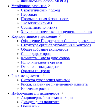
Финансовый обзор (MD&A)
Устойчивое развитие
Стратегический подход
Персонал
Промышленная безопасность
Экология и климат
Социальная политика
Закупки и ответственная цепочка поставок
Корпоративное управление
Обращение Председателя Совета директоров
Структура органов управления и контроля
Общее собрание акционеров
Совет директоров
Комитеты Совета директоров
Исполнительные органы
Отчет о вознаграждении
Органы контроля
Риск-менеджмент
Система управления рисками
Риски, связанные с изменением климата
Ключевые риски
Информация для акционеров
Акционерный капитал и акции
Дивидендная политика
Облигации