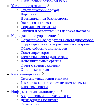
Финансовый обзор (MD&A)
Устойчивое развитие
Стратегический подход
Персонал
Промышленная безопасность
Экология и климат
Социальная политика
Закупки и ответственная цепочка поставок
Корпоративное управление
Обращение Председателя Совета директоров
Структура органов управления и контроля
Общее собрание акционеров
Совет директоров
Комитеты Совета директоров
Исполнительные органы
Отчет о вознаграждении
Органы контроля
Риск-менеджмент
Система управления рисками
Риски, связанные с изменением климата
Ключевые риски
Информация для акционеров
Акционерный капитал и акции
Дивидендная политика
Облигации