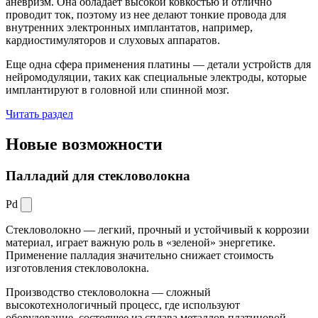
аневризм. Она обладает высокой ковкостью и отлично
проводит ток, поэтому из нее делают тонкие провода для
внутренних электронных имплантатов, например,
кардиостимуляторов и слуховых аппаратов.
Еще одна сфера применения платины — детали устройств для
нейромодуляции, таких как специальные электроды, которые
имплантируют в головной или спинной мозг.
Читать раздел
Новые
возможности
Палладий для стекловолокна
Pd
Стекловолокно — легкий, прочный и устойчивый к коррозии
материал, играет важную роль в «зеленой» энергетике.
Применение палладия значительно снижает стоимость
изготовления стекловолокна.
Производство стекловолокна — сложный
высокотехнологичный процесс, где используют
оборудование, состоящее из сплава металлов платиновой