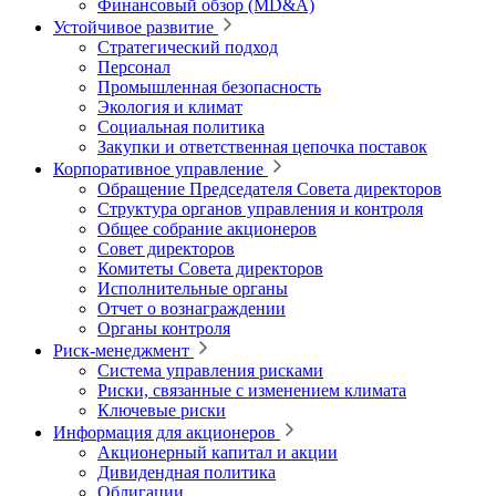
Финансовый обзор (MD&A)
Устойчивое развитие
Стратегический подход
Персонал
Промышленная безопасность
Экология и климат
Социальная политика
Закупки и ответственная цепочка поставок
Корпоративное управление
Обращение Председателя Совета директоров
Структура органов управления и контроля
Общее собрание акционеров
Совет директоров
Комитеты Совета директоров
Исполнительные органы
Отчет о вознаграждении
Органы контроля
Риск-менеджмент
Система управления рисками
Риски, связанные с изменением климата
Ключевые риски
Информация для акционеров
Акционерный капитал и акции
Дивидендная политика
Облигации