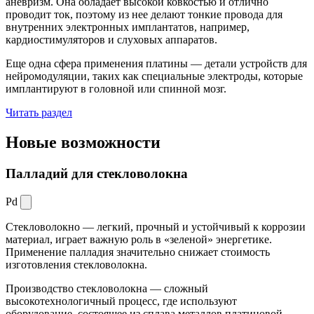
аневризм. Она обладает высокой ковкостью и отлично
проводит ток, поэтому из нее делают тонкие провода для
внутренних электронных имплантатов, например,
кардиостимуляторов и слуховых аппаратов.
Еще одна сфера применения платины — детали устройств для
нейромодуляции, таких как специальные электроды, которые
имплантируют в головной или спинной мозг.
Читать раздел
Новые
возможности
Палладий для стекловолокна
Pd
Стекловолокно — легкий, прочный и устойчивый к коррозии
материал, играет важную роль в «зеленой» энергетике.
Применение палладия значительно снижает стоимость
изготовления стекловолокна.
Производство стекловолокна — сложный
высокотехнологичный процесс, где используют
оборудование, состоящее из сплава металлов платиновой