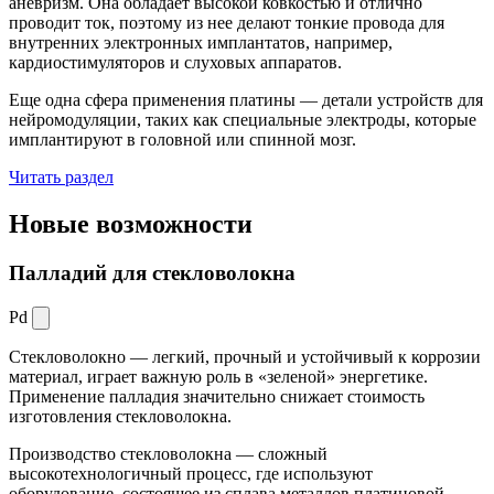
аневризм. Она обладает высокой ковкостью и отлично
проводит ток, поэтому из нее делают тонкие провода для
внутренних электронных имплантатов, например,
кардиостимуляторов и слуховых аппаратов.
Еще одна сфера применения платины — детали устройств для
нейромодуляции, таких как специальные электроды, которые
имплантируют в головной или спинной мозг.
Читать раздел
Новые
возможности
Палладий для стекловолокна
Pd
Стекловолокно — легкий, прочный и устойчивый к коррозии
материал, играет важную роль в «зеленой» энергетике.
Применение палладия значительно снижает стоимость
изготовления стекловолокна.
Производство стекловолокна — сложный
высокотехнологичный процесс, где используют
оборудование, состоящее из сплава металлов платиновой