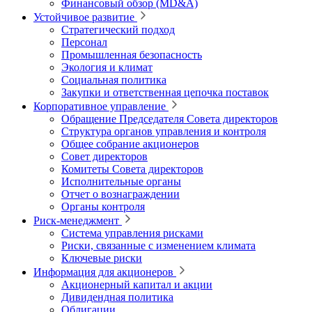
Финансовый обзор (MD&A)
Устойчивое развитие
Стратегический подход
Персонал
Промышленная безопасность
Экология и климат
Социальная политика
Закупки и ответственная цепочка поставок
Корпоративное управление
Обращение Председателя Совета директоров
Структура органов управления и контроля
Общее собрание акционеров
Совет директоров
Комитеты Совета директоров
Исполнительные органы
Отчет о вознаграждении
Органы контроля
Риск-менеджмент
Система управления рисками
Риски, связанные с изменением климата
Ключевые риски
Информация для акционеров
Акционерный капитал и акции
Дивидендная политика
Облигации