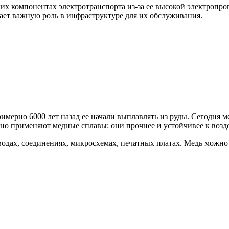
гих компонентах электротранспорта из-за ее высокой электропр
рает важную роль в инфраструктуре для их обслуживания.
мерно 6000 лет назад ее начали выплавлять из руды. Сегодня ме
но применяют медные сплавы: они прочнее и устойчивее к возде
одах, соединениях, микросхемах, печатных платах. Медь можно