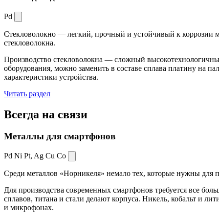
Pd
Стекловолокно — легкий, прочный и устойчивый к коррозии ма
стекловолокна.
Производство стекловолокна — сложный высокотехнологичный 
оборудования, можно заменить в составе сплава платину на пал
характеристики устройства.
Читать раздел
Всегда
на связи
Металлы для смартфонов
Pd Ni Pt,
Ag Cu Co
Среди металлов «Норникеля» немало тех, которые нужны для про
Для производства современных смартфонов требуется все боль
сплавов, титана и стали делают корпуса. Никель, кобальт и ли
и микрофонах.