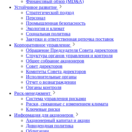
Финансовый обзор (MD&A)
Устойчивое развитие
Стратегический подход
Персонал
Промышленная безопасность
Экология и климат
Социальная политика
Закупки и ответственная цепочка поставок
Корпоративное управление
Обращение Председателя Совета директоров
Структура органов управления и контроля
Общее собрание акционеров
Совет директоров
Комитеты Совета директоров
Исполнительные органы
Отчет о вознаграждении
Органы контроля
Риск-менеджмент
Система управления рисками
Риски, связанные с изменением климата
Ключевые риски
Информация для акционеров
Акционерный капитал и акции
Дивидендная политика
Облигации