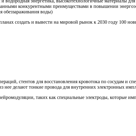
 и водородная энергетика, высокотехнологичные материалы для 
азанными конкурентными преимуществами в повышении энергоэ
ля обеззараживания воды)
планах создать и вывести на мировой рынок к 2030 году 100 н
пераций, стентов для восстановления кровотока по сосудам и с
 из нее делают тонкие провода для внутренних электронных импл
нейромодуляции, таких как специальные электроды, которые им