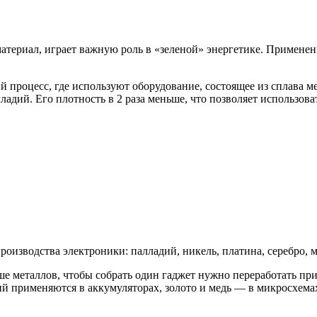
териал, играет важную роль в «зеленой» энергетике. Применен
процесс, где используют оборудование, состоящее из сплава м
ладий. Его плотность в 2 раза меньше, что позволяет использов
изводства электроники: палладий, никель, платина, серебро, ме
ше металлов, чтобы собрать один гаджет нужно переработать п
тий применяются в аккумуляторах, золото и медь — в микросхема