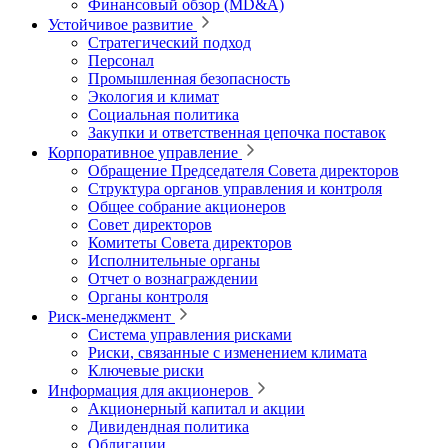
Финансовый обзор (MD&A)
Устойчивое развитие
Стратегический подход
Персонал
Промышленная безопасность
Экология и климат
Социальная политика
Закупки и ответственная цепочка поставок
Корпоративное управление
Обращение Председателя Совета директоров
Структура органов управления и контроля
Общее собрание акционеров
Совет директоров
Комитеты Совета директоров
Исполнительные органы
Отчет о вознаграждении
Органы контроля
Риск-менеджмент
Система управления рисками
Риски, связанные с изменением климата
Ключевые риски
Информация для акционеров
Акционерный капитал и акции
Дивидендная политика
Облигации