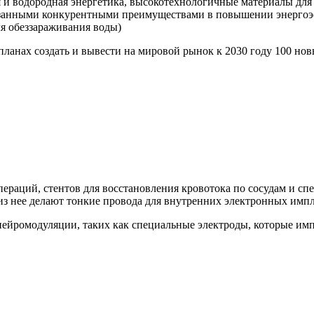
 и водородная энергетика, высокотехнологичные материалы для 
азанными конкурентными преимуществами в повышении энергоэ
ля обеззараживания воды)
планах создать и вывести на мировой рынок к 2030 году 100 н
пераций, стентов для восстановления кровотока по сосудам и с
 из нее делают тонкие провода для внутренних электронных импл
нейромодуляции, таких как специальные электроды, которые им