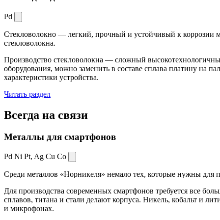
Pd
Стекловолокно — легкий, прочный и устойчивый к коррозии ма
стекловолокна.
Производство стекловолокна — сложный высокотехнологичный 
оборудования, можно заменить в составе сплава платину на пал
характеристики устройства.
Читать раздел
Всегда
на связи
Металлы для смартфонов
Pd Ni Pt,
Ag Cu Co
Среди металлов «Норникеля» немало тех, которые нужны для про
Для производства современных смартфонов требуется все боль
сплавов, титана и стали делают корпуса. Никель, кобальт и ли
и микрофонах.