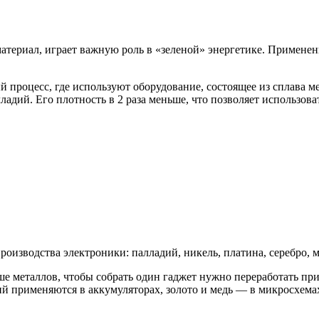
териал, играет важную роль в «зеленой» энергетике. Применен
процесс, где используют оборудование, состоящее из сплава м
ладий. Его плотность в 2 раза меньше, что позволяет использов
изводства электроники: палладий, никель, платина, серебро, ме
ше металлов, чтобы собрать один гаджет нужно переработать п
тий применяются в аккумуляторах, золото и медь — в микросхема