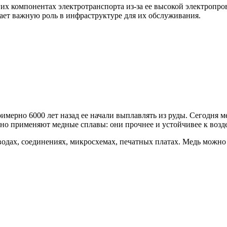
гих компонентах электротранспорта из-за ее высокой электропр
рает важную роль в инфраструктуре для их обслуживания.
мерно 6000 лет назад ее начали выплавлять из руды. Сегодня ме
но применяют медные сплавы: они прочнее и устойчивее к возде
одах, соединениях, микросхемах, печатных платах. Медь можно