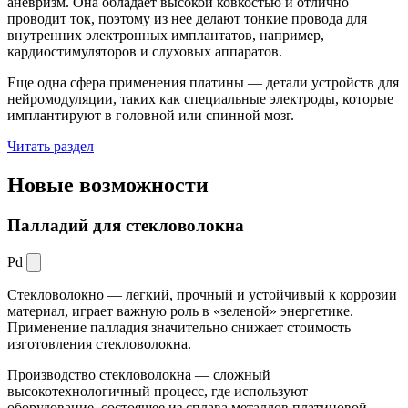
аневризм. Она обладает высокой ковкостью и отлично
проводит ток, поэтому из нее делают тонкие провода для
внутренних электронных имплантатов, например,
кардиостимуляторов и слуховых аппаратов.
Еще одна сфера применения платины — детали устройств для
нейромодуляции, таких как специальные электроды, которые
имплантируют в головной или спинной мозг.
Читать раздел
Новые
возможности
Палладий для стекловолокна
Pd
Стекловолокно — легкий, прочный и устойчивый к коррозии
материал, играет важную роль в «зеленой» энергетике.
Применение палладия значительно снижает стоимость
изготовления стекловолокна.
Производство стекловолокна — сложный
высокотехнологичный процесс, где используют
оборудование, состоящее из сплава металлов платиновой