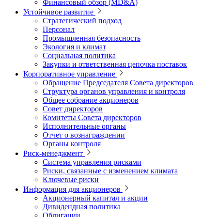
Финансовый обзор (MD&A)
Устойчивое развитие
Стратегический подход
Персонал
Промышленная безопасность
Экология и климат
Социальная политика
Закупки и ответственная цепочка поставок
Корпоративное управление
Обращение Председателя Совета директоров
Структура органов управления и контроля
Общее собрание акционеров
Совет директоров
Комитеты Совета директоров
Исполнительные органы
Отчет о вознаграждении
Органы контроля
Риск-менеджмент
Система управления рисками
Риски, связанные с изменением климата
Ключевые риски
Информация для акционеров
Акционерный капитал и акции
Дивидендная политика
Облигации