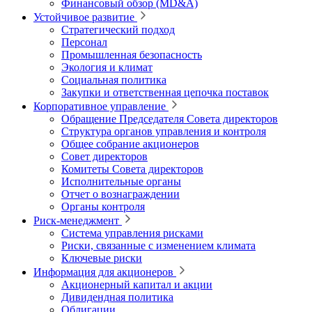
Финансовый обзор (MD&A)
Устойчивое развитие
Стратегический подход
Персонал
Промышленная безопасность
Экология и климат
Социальная политика
Закупки и ответственная цепочка поставок
Корпоративное управление
Обращение Председателя Совета директоров
Структура органов управления и контроля
Общее собрание акционеров
Совет директоров
Комитеты Совета директоров
Исполнительные органы
Отчет о вознаграждении
Органы контроля
Риск-менеджмент
Система управления рисками
Риски, связанные с изменением климата
Ключевые риски
Информация для акционеров
Акционерный капитал и акции
Дивидендная политика
Облигации