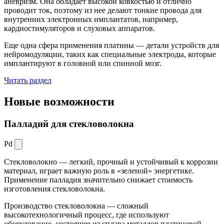
аневризм. Она обладает высокой ковкостью и отлично
проводит ток, поэтому из нее делают тонкие провода для
внутренних электронных имплантатов, например,
кардиостимуляторов и слуховых аппаратов.
Еще одна сфера применения платины — детали устройств для
нейромодуляции, таких как специальные электроды, которые
имплантируют в головной или спинной мозг.
Читать раздел
Новые
возможности
Палладий для стекловолокна
Pd
Стекловолокно — легкий, прочный и устойчивый к коррозии
материал, играет важную роль в «зеленой» энергетике.
Применение палладия значительно снижает стоимость
изготовления стекловолокна.
Производство стекловолокна — сложный
высокотехнологичный процесс, где используют
оборудование, состоящее из сплава металлов платиновой