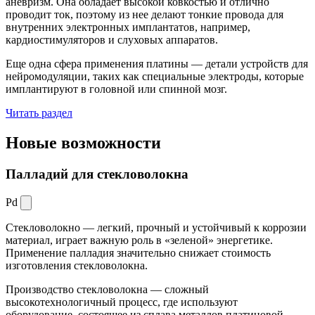
аневризм. Она обладает высокой ковкостью и отлично
проводит ток, поэтому из нее делают тонкие провода для
внутренних электронных имплантатов, например,
кардиостимуляторов и слуховых аппаратов.
Еще одна сфера применения платины — детали устройств для
нейромодуляции, таких как специальные электроды, которые
имплантируют в головной или спинной мозг.
Читать раздел
Новые
возможности
Палладий для стекловолокна
Pd
Стекловолокно — легкий, прочный и устойчивый к коррозии
материал, играет важную роль в «зеленой» энергетике.
Применение палладия значительно снижает стоимость
изготовления стекловолокна.
Производство стекловолокна — сложный
высокотехнологичный процесс, где используют
оборудование, состоящее из сплава металлов платиновой