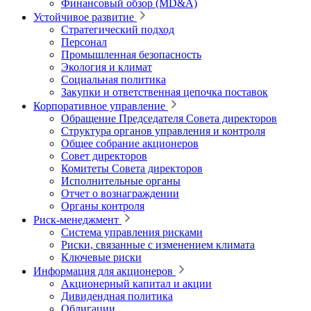
Финансовый обзор (MD&A)
Устойчивое развитие
Стратегический подход
Персонал
Промышленная безопасность
Экология и климат
Социальная политика
Закупки и ответственная цепочка поставок
Корпоративное управление
Обращение Председателя Совета директоров
Структура органов управления и контроля
Общее собрание акционеров
Совет директоров
Комитеты Совета директоров
Исполнительные органы
Отчет о вознаграждении
Органы контроля
Риск-менеджмент
Система управления рисками
Риски, связанные с изменением климата
Ключевые риски
Информация для акционеров
Акционерный капитал и акции
Дивидендная политика
Облигации