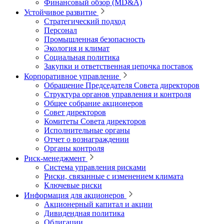
Финансовый обзор (MD&A)
Устойчивое развитие
Стратегический подход
Персонал
Промышленная безопасность
Экология и климат
Социальная политика
Закупки и ответственная цепочка поставок
Корпоративное управление
Обращение Председателя Совета директоров
Структура органов управления и контроля
Общее собрание акционеров
Совет директоров
Комитеты Совета директоров
Исполнительные органы
Отчет о вознаграждении
Органы контроля
Риск-менеджмент
Система управления рисками
Риски, связанные с изменением климата
Ключевые риски
Информация для акционеров
Акционерный капитал и акции
Дивидендная политика
Облигации