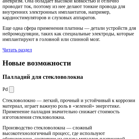
аневризм. Она обладает высокой ковкостью и отлично
проводит ток, поэтому из нее делают тонкие провода для
внутренних электронных имплантатов, например,
кардиостимуляторов и слуховых аппаратов.
Еще одна сфера применения платины — детали устройств для
нейромодуляции, таких как специальные электроды, которые
имплантируют в головной или спинной мозг.
Читать раздел
Новые
возможности
Палладий для стекловолокна
Pd
Стекловолокно — легкий, прочный и устойчивый к коррозии
материал, играет важную роль в «зеленой» энергетике.
Применение палладия значительно снижает стоимость
изготовления стекловолокна.
Производство стекловолокна — сложный
высокотехнологичный процесс, где используют
оборудование, состоящее из сплава металлов платиновой