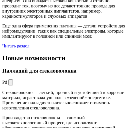
аневризм. Она обладает высокой ковкостью и отлично
проводит ток, поэтому из нее делают тонкие провода для
внутренних электронных имплантатов, например,
кардиостимуляторов и слуховых аппаратов.
Еще одна сфера применения платины — детали устройств для
нейромодуляции, таких как специальные электроды, которые
имплантируют в головной или спинной мозг.
Читать раздел
Новые
возможности
Палладий для стекловолокна
Pd
Стекловолокно — легкий, прочный и устойчивый к коррозии
материал, играет важную роль в «зеленой» энергетике.
Применение палладия значительно снижает стоимость
изготовления стекловолокна.
Производство стекловолокна — сложный
высокотехнологичный процесс, где используют
оборудование, состоящее из сплава металлов платиновой