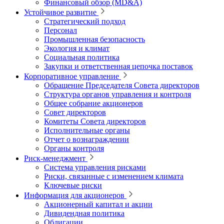
Финансовый обзор (MD&A)
Устойчивое развитие
Стратегический подход
Персонал
Промышленная безопасность
Экология и климат
Социальная политика
Закупки и ответственная цепочка поставок
Корпоративное управление
Обращение Председателя Совета директоров
Структура органов управления и контроля
Общее собрание акционеров
Совет директоров
Комитеты Совета директоров
Исполнительные органы
Отчет о вознаграждении
Органы контроля
Риск-менеджмент
Система управления рисками
Риски, связанные с изменением климата
Ключевые риски
Информация для акционеров
Акционерный капитал и акции
Дивидендная политика
Облигации