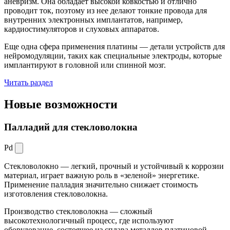
аневризм. Она обладает высокой ковкостью и отлично
проводит ток, поэтому из нее делают тонкие провода для
внутренних электронных имплантатов, например,
кардиостимуляторов и слуховых аппаратов.
Еще одна сфера применения платины — детали устройств для
нейромодуляции, таких как специальные электроды, которые
имплантируют в головной или спинной мозг.
Читать раздел
Новые
возможности
Палладий для стекловолокна
Pd
Стекловолокно — легкий, прочный и устойчивый к коррозии
материал, играет важную роль в «зеленой» энергетике.
Применение палладия значительно снижает стоимость
изготовления стекловолокна.
Производство стекловолокна — сложный
высокотехнологичный процесс, где используют
оборудование, состоящее из сплава металлов платиновой