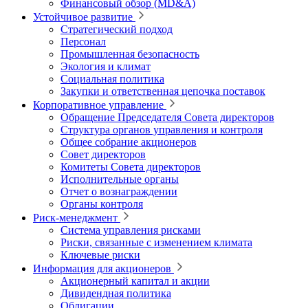
Финансовый обзор (MD&A)
Устойчивое развитие
Стратегический подход
Персонал
Промышленная безопасность
Экология и климат
Социальная политика
Закупки и ответственная цепочка поставок
Корпоративное управление
Обращение Председателя Совета директоров
Структура органов управления и контроля
Общее собрание акционеров
Совет директоров
Комитеты Совета директоров
Исполнительные органы
Отчет о вознаграждении
Органы контроля
Риск-менеджмент
Система управления рисками
Риски, связанные с изменением климата
Ключевые риски
Информация для акционеров
Акционерный капитал и акции
Дивидендная политика
Облигации