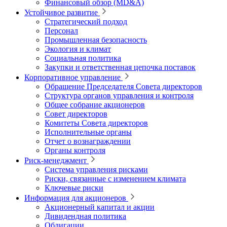
Финансовый обзор (MD&A)
Устойчивое развитие
Стратегический подход
Персонал
Промышленная безопасность
Экология и климат
Социальная политика
Закупки и ответственная цепочка поставок
Корпоративное управление
Обращение Председателя Совета директоров
Структура органов управления и контроля
Общее собрание акционеров
Совет директоров
Комитеты Совета директоров
Исполнительные органы
Отчет о вознаграждении
Органы контроля
Риск-менеджмент
Система управления рисками
Риски, связанные с изменением климата
Ключевые риски
Информация для акционеров
Акционерный капитал и акции
Дивидендная политика
Облигации