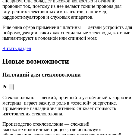
аневризм. Она обладает высокой ковкостью и отлично
проводит ток, поэтому из нее делают тонкие провода для
внутренних электронных имплантатов, например,
кардиостимуляторов и слуховых аппаратов.
Еще одна сфера применения платины — детали устройств для
нейромодуляции, таких как специальные электроды, которые
имплантируют в головной или спинной мозг.
Читать раздел
Новые
возможности
Палладий для стекловолокна
Pd
Стекловолокно — легкий, прочный и устойчивый к коррозии
материал, играет важную роль в «зеленой» энергетике.
Применение палладия значительно снижает стоимость
изготовления стекловолокна.
Производство стекловолокна — сложный
высокотехнологичный процесс, где используют
оборудование, состоящее из сплава металлов платиновой