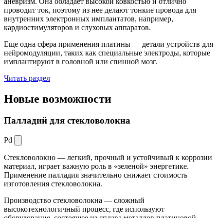
аневризм. Она обладает высокой ковкостью и отлично
проводит ток, поэтому из нее делают тонкие провода для
внутренних электронных имплантатов, например,
кардиостимуляторов и слуховых аппаратов.
Еще одна сфера применения платины — детали устройств для
нейромодуляции, таких как специальные электроды, которые
имплантируют в головной или спинной мозг.
Читать раздел
Новые
возможности
Палладий для стекловолокна
Pd
Стекловолокно — легкий, прочный и устойчивый к коррозии
материал, играет важную роль в «зеленой» энергетике.
Применение палладия значительно снижает стоимость
изготовления стекловолокна.
Производство стекловолокна — сложный
высокотехнологичный процесс, где используют
оборудование, состоящее из сплава металлов платиновой