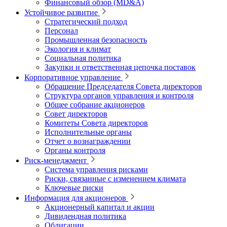
Финансовый обзор (MD&A)
Устойчивое развитие
Стратегический подход
Персонал
Промышленная безопасность
Экология и климат
Социальная политика
Закупки и ответственная цепочка поставок
Корпоративное управление
Обращение Председателя Совета директоров
Структура органов управления и контроля
Общее собрание акционеров
Совет директоров
Комитеты Совета директоров
Исполнительные органы
Отчет о вознаграждении
Органы контроля
Риск-менеджмент
Система управления рисками
Риски, связанные с изменением климата
Ключевые риски
Информация для акционеров
Акционерный капитал и акции
Дивидендная политика
Облигации