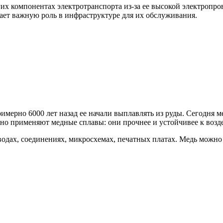
гих компонентах электротранспорта из-за ее высокой электропр
рает важную роль в инфраструктуре для их обслуживания.
мерно 6000 лет назад ее начали выплавлять из руды. Сегодня ме
но применяют медные сплавы: они прочнее и устойчивее к возде
одах, соединениях, микросхемах, печатных платах. Медь можно