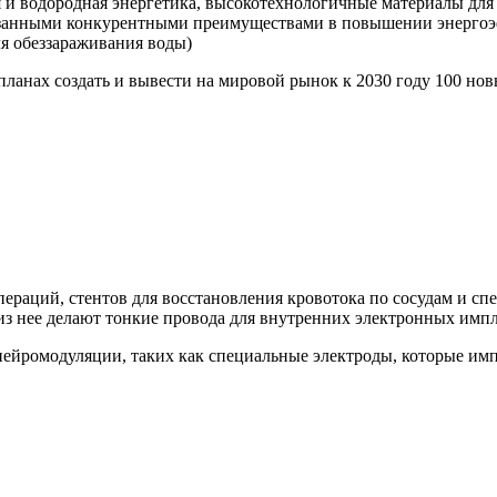
 и водородная энергетика, высокотехнологичные материалы для 
азанными конкурентными преимуществами в повышении энергоэ
ля обеззараживания воды)
планах создать и вывести на мировой рынок к 2030 году 100 н
пераций, стентов для восстановления кровотока по сосудам и с
 из нее делают тонкие провода для внутренних электронных импл
нейромодуляции, таких как специальные электроды, которые им