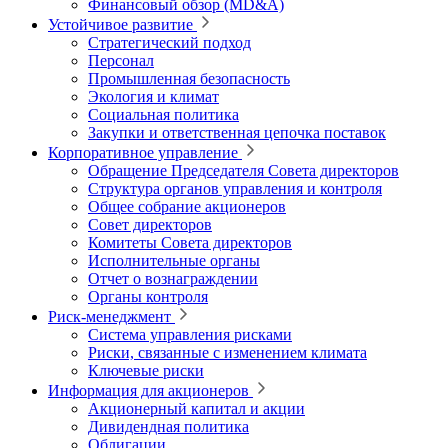
Финансовый обзор (MD&A)
Устойчивое развитие
Стратегический подход
Персонал
Промышленная безопасность
Экология и климат
Социальная политика
Закупки и ответственная цепочка поставок
Корпоративное управление
Обращение Председателя Совета директоров
Структура органов управления и контроля
Общее собрание акционеров
Совет директоров
Комитеты Совета директоров
Исполнительные органы
Отчет о вознаграждении
Органы контроля
Риск-менеджмент
Система управления рисками
Риски, связанные с изменением климата
Ключевые риски
Информация для акционеров
Акционерный капитал и акции
Дивидендная политика
Облигации