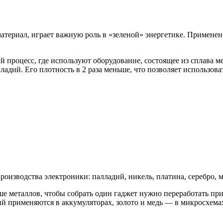
териал, играет важную роль в «зеленой» энергетике. Применен
процесс, где используют оборудование, состоящее из сплава м
ладий. Его плотность в 2 раза меньше, что позволяет использов
изводства электроники: палладий, никель, платина, серебро, ме
ше металлов, чтобы собрать один гаджет нужно переработать п
тий применяются в аккумуляторах, золото и медь — в микросхема