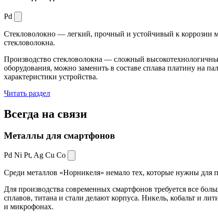
Pd
Стекловолокно — легкий, прочный и устойчивый к коррозии ма
стекловолокна.
Производство стекловолокна — сложный высокотехнологичный 
оборудования, можно заменить в составе сплава платину на пал
характеристики устройства.
Читать раздел
Всегда
на связи
Металлы для смартфонов
Pd Ni Pt,
Ag Cu Co
Среди металлов «Норникеля» немало тех, которые нужны для про
Для производства современных смартфонов требуется все боль
сплавов, титана и стали делают корпуса. Никель, кобальт и ли
и микрофонах.