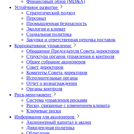
Финансовый обзор (MD&A)
Устойчивое развитие
Стратегический подход
Персонал
Промышленная безопасность
Экология и климат
Социальная политика
Закупки и ответственная цепочка поставок
Корпоративное управление
Обращение Председателя Совета директоров
Структура органов управления и контроля
Общее собрание акционеров
Совет директоров
Комитеты Совета директоров
Исполнительные органы
Отчет о вознаграждении
Органы контроля
Риск-менеджмент
Система управления рисками
Риски, связанные с изменением климата
Ключевые риски
Информация для акционеров
Акционерный капитал и акции
Дивидендная политика
Облигации