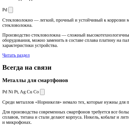
Pd
Стекловолокно — легкий, прочный и устойчивый к коррозии ма
стекловолокна.
Производство стекловолокна — сложный высокотехнологичный 
оборудования, можно заменить в составе сплава платину на пал
характеристики устройства.
Читать раздел
Всегда
на связи
Металлы для смартфонов
Pd Ni Pt,
Ag Cu Co
Среди металлов «Норникеля» немало тех, которые нужны для про
Для производства современных смартфонов требуется все боль
сплавов, титана и стали делают корпуса. Никель, кобальт и ли
и микрофонах.