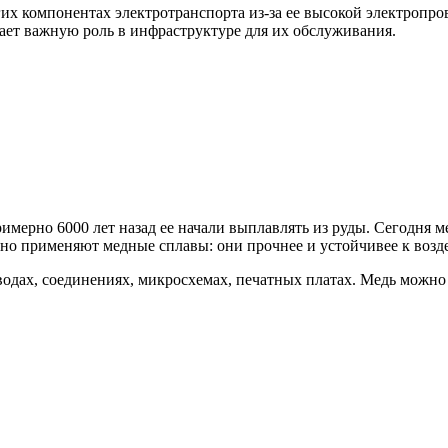
гих компонентах электротранспорта из-за ее высокой электропр
рает важную роль в инфраструктуре для их обслуживания.
мерно 6000 лет назад ее начали выплавлять из руды. Сегодня ме
но применяют медные сплавы: они прочнее и устойчивее к возде
одах, соединениях, микросхемах, печатных платах. Медь можно