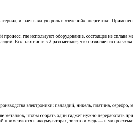
териал, играет важную роль в «зеленой» энергетике. Применен
процесс, где используют оборудование, состоящее из сплава м
ладий. Его плотность в 2 раза меньше, что позволяет использов
изводства электроники: палладий, никель, платина, серебро, ме
ше металлов, чтобы собрать один гаджет нужно переработать п
тий применяются в аккумуляторах, золото и медь — в микросхема