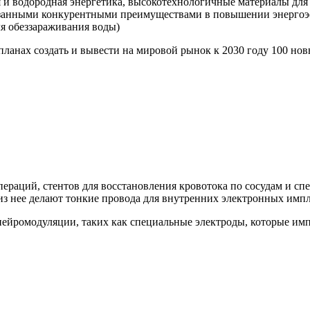
 и водородная энергетика, высокотехнологичные материалы для 
азанными конкурентными преимуществами в повышении энергоэ
ля обеззараживания воды)
планах создать и вывести на мировой рынок к 2030 году 100 н
пераций, стентов для восстановления кровотока по сосудам и с
 из нее делают тонкие провода для внутренних электронных импл
нейромодуляции, таких как специальные электроды, которые им