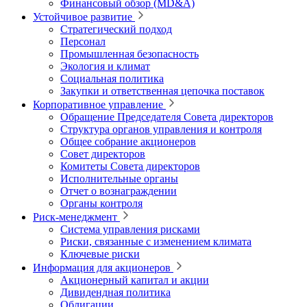
Финансовый обзор (MD&A)
Устойчивое развитие
Стратегический подход
Персонал
Промышленная безопасность
Экология и климат
Социальная политика
Закупки и ответственная цепочка поставок
Корпоративное управление
Обращение Председателя Совета директоров
Структура органов управления и контроля
Общее собрание акционеров
Совет директоров
Комитеты Совета директоров
Исполнительные органы
Отчет о вознаграждении
Органы контроля
Риск-менеджмент
Система управления рисками
Риски, связанные с изменением климата
Ключевые риски
Информация для акционеров
Акционерный капитал и акции
Дивидендная политика
Облигации