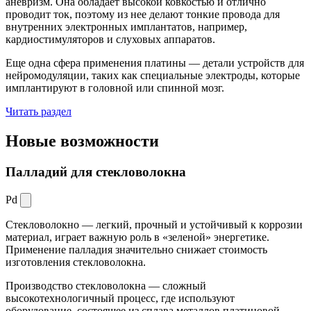
аневризм. Она обладает высокой ковкостью и отлично
проводит ток, поэтому из нее делают тонкие провода для
внутренних электронных имплантатов, например,
кардиостимуляторов и слуховых аппаратов.
Еще одна сфера применения платины — детали устройств для
нейромодуляции, таких как специальные электроды, которые
имплантируют в головной или спинной мозг.
Читать раздел
Новые
возможности
Палладий для стекловолокна
Pd
Стекловолокно — легкий, прочный и устойчивый к коррозии
материал, играет важную роль в «зеленой» энергетике.
Применение палладия значительно снижает стоимость
изготовления стекловолокна.
Производство стекловолокна — сложный
высокотехнологичный процесс, где используют
оборудование, состоящее из сплава металлов платиновой