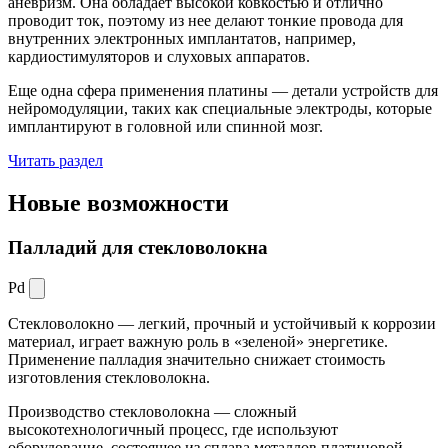
аневризм. Она обладает высокой ковкостью и отлично
проводит ток, поэтому из нее делают тонкие провода для
внутренних электронных имплантатов, например,
кардиостимуляторов и слуховых аппаратов.
Еще одна сфера применения платины — детали устройств для
нейромодуляции, таких как специальные электроды, которые
имплантируют в головной или спинной мозг.
Читать раздел
Новые
возможности
Палладий для стекловолокна
Pd
Стекловолокно — легкий, прочный и устойчивый к коррозии
материал, играет важную роль в «зеленой» энергетике.
Применение палладия значительно снижает стоимость
изготовления стекловолокна.
Производство стекловолокна — сложный
высокотехнологичный процесс, где используют
оборудование, состоящее из сплава металлов платиновой