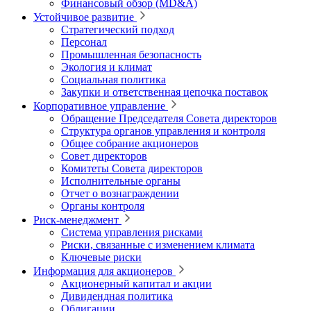
Финансовый обзор (MD&A)
Устойчивое развитие
Стратегический подход
Персонал
Промышленная безопасность
Экология и климат
Социальная политика
Закупки и ответственная цепочка поставок
Корпоративное управление
Обращение Председателя Совета директоров
Структура органов управления и контроля
Общее собрание акционеров
Совет директоров
Комитеты Совета директоров
Исполнительные органы
Отчет о вознаграждении
Органы контроля
Риск-менеджмент
Система управления рисками
Риски, связанные с изменением климата
Ключевые риски
Информация для акционеров
Акционерный капитал и акции
Дивидендная политика
Облигации