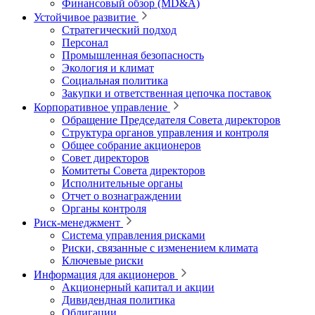
Финансовый обзор (MD&A)
Устойчивое развитие
Стратегический подход
Персонал
Промышленная безопасность
Экология и климат
Социальная политика
Закупки и ответственная цепочка поставок
Корпоративное управление
Обращение Председателя Совета директоров
Структура органов управления и контроля
Общее собрание акционеров
Совет директоров
Комитеты Совета директоров
Исполнительные органы
Отчет о вознаграждении
Органы контроля
Риск-менеджмент
Система управления рисками
Риски, связанные с изменением климата
Ключевые риски
Информация для акционеров
Акционерный капитал и акции
Дивидендная политика
Облигации