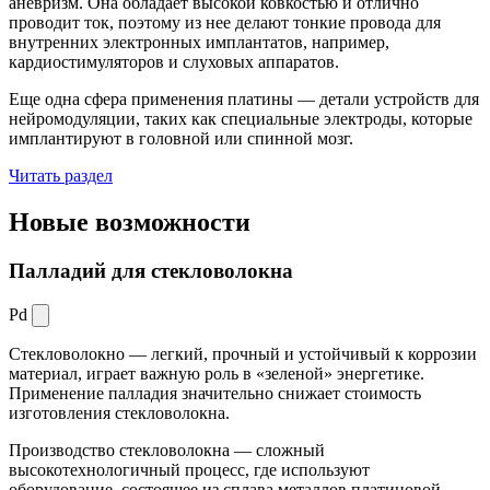
аневризм. Она обладает высокой ковкостью и отлично
проводит ток, поэтому из нее делают тонкие провода для
внутренних электронных имплантатов, например,
кардиостимуляторов и слуховых аппаратов.
Еще одна сфера применения платины — детали устройств для
нейромодуляции, таких как специальные электроды, которые
имплантируют в головной или спинной мозг.
Читать раздел
Новые
возможности
Палладий для стекловолокна
Pd
Стекловолокно — легкий, прочный и устойчивый к коррозии
материал, играет важную роль в «зеленой» энергетике.
Применение палладия значительно снижает стоимость
изготовления стекловолокна.
Производство стекловолокна — сложный
высокотехнологичный процесс, где используют
оборудование, состоящее из сплава металлов платиновой