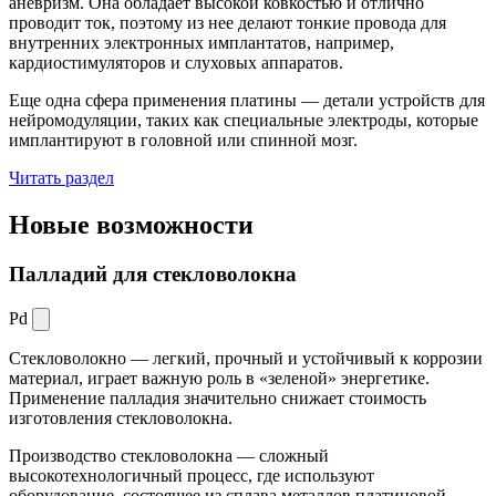
аневризм. Она обладает высокой ковкостью и отлично
проводит ток, поэтому из нее делают тонкие провода для
внутренних электронных имплантатов, например,
кардиостимуляторов и слуховых аппаратов.
Еще одна сфера применения платины — детали устройств для
нейромодуляции, таких как специальные электроды, которые
имплантируют в головной или спинной мозг.
Читать раздел
Новые
возможности
Палладий для стекловолокна
Pd
Стекловолокно — легкий, прочный и устойчивый к коррозии
материал, играет важную роль в «зеленой» энергетике.
Применение палладия значительно снижает стоимость
изготовления стекловолокна.
Производство стекловолокна — сложный
высокотехнологичный процесс, где используют
оборудование, состоящее из сплава металлов платиновой