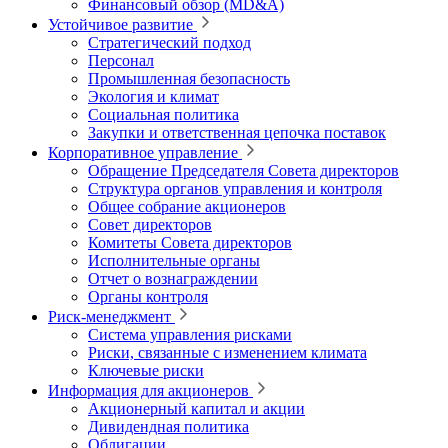
Финансовый обзор (MD&A)
Устойчивое развитие
Стратегический подход
Персонал
Промышленная безопасность
Экология и климат
Социальная политика
Закупки и ответственная цепочка поставок
Корпоративное управление
Обращение Председателя Совета директоров
Структура органов управления и контроля
Общее собрание акционеров
Совет директоров
Комитеты Совета директоров
Исполнительные органы
Отчет о вознаграждении
Органы контроля
Риск-менеджмент
Система управления рисками
Риски, связанные с изменением климата
Ключевые риски
Информация для акционеров
Акционерный капитал и акции
Дивидендная политика
Облигации