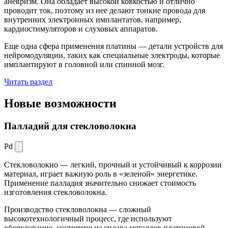
аневризм. Она обладает высокой ковкостью и отлично
проводит ток, поэтому из нее делают тонкие провода для
внутренних электронных имплантатов, например,
кардиостимуляторов и слуховых аппаратов.
Еще одна сфера применения платины — детали устройств для
нейромодуляции, таких как специальные электроды, которые
имплантируют в головной или спинной мозг.
Читать раздел
Новые
возможности
Палладий для стекловолокна
Pd
Стекловолокно — легкий, прочный и устойчивый к коррозии
материал, играет важную роль в «зеленой» энергетике.
Применение палладия значительно снижает стоимость
изготовления стекловолокна.
Производство стекловолокна — сложный
высокотехнологичный процесс, где используют
оборудование, состоящее из сплава металлов платиновой