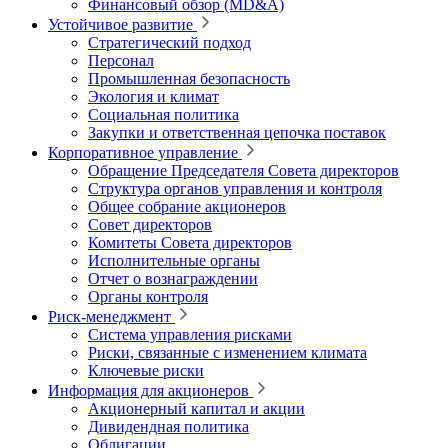
Финансовый обзор (MD&A)
Устойчивое развитие
Стратегический подход
Персонал
Промышленная безопасность
Экология и климат
Социальная политика
Закупки и ответственная цепочка поставок
Корпоративное управление
Обращение Председателя Совета директоров
Структура органов управления и контроля
Общее собрание акционеров
Совет директоров
Комитеты Совета директоров
Исполнительные органы
Отчет о вознаграждении
Органы контроля
Риск-менеджмент
Система управления рисками
Риски, связанные с изменением климата
Ключевые риски
Информация для акционеров
Акционерный капитал и акции
Дивидендная политика
Облигации