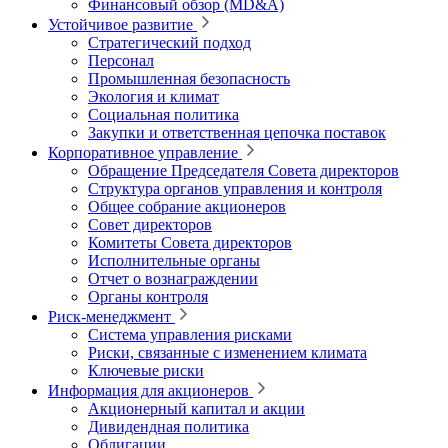
Финансовый обзор (MD&A)
Устойчивое развитие
Стратегический подход
Персонал
Промышленная безопасность
Экология и климат
Социальная политика
Закупки и ответственная цепочка поставок
Корпоративное управление
Обращение Председателя Совета директоров
Структура органов управления и контроля
Общее собрание акционеров
Совет директоров
Комитеты Совета директоров
Исполнительные органы
Отчет о вознаграждении
Органы контроля
Риск-менеджмент
Система управления рисками
Риски, связанные с изменением климата
Ключевые риски
Информация для акционеров
Акционерный капитал и акции
Дивидендная политика
Облигации