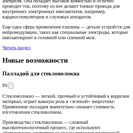
аневризм. Она обладает высокой ковкостью и отлично
проводит ток, поэтому из нее делают тонкие провода для
внутренних электронных имплантатов, например,
кардиостимуляторов и слуховых аппаратов.
Еще одна сфера применения платины — детали устройств для
нейромодуляции, таких как специальные электроды, которые
имплантируют в головной или спинной мозг.
Читать раздел
Новые
возможности
Палладий для стекловолокна
Pd
Стекловолокно — легкий, прочный и устойчивый к коррозии
материал, играет важную роль в «зеленой» энергетике.
Применение палладия значительно снижает стоимость
изготовления стекловолокна.
Производство стекловолокна — сложный
высокотехнологичный процесс, где используют
оборудование, состоящее из сплава металлов платиновой