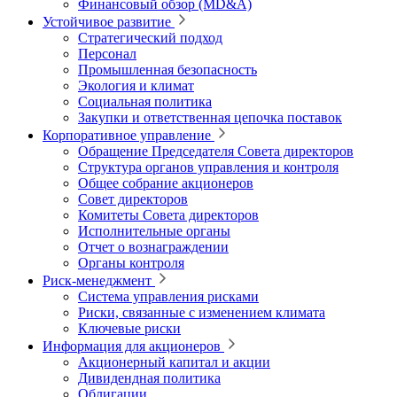
Финансовый обзор (MD&A)
Устойчивое развитие
Стратегический подход
Персонал
Промышленная безопасность
Экология и климат
Социальная политика
Закупки и ответственная цепочка поставок
Корпоративное управление
Обращение Председателя Совета директоров
Структура органов управления и контроля
Общее собрание акционеров
Совет директоров
Комитеты Совета директоров
Исполнительные органы
Отчет о вознаграждении
Органы контроля
Риск-менеджмент
Система управления рисками
Риски, связанные с изменением климата
Ключевые риски
Информация для акционеров
Акционерный капитал и акции
Дивидендная политика
Облигации