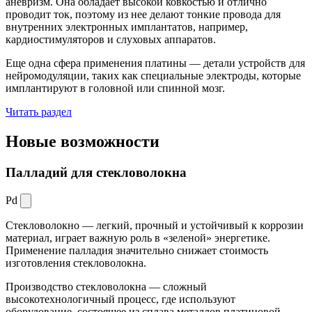
аневризм. Она обладает высокой ковкостью и отлично
проводит ток, поэтому из нее делают тонкие провода для
внутренних электронных имплантатов, например,
кардиостимуляторов и слуховых аппаратов.
Еще одна сфера применения платины — детали устройств для
нейромодуляции, таких как специальные электроды, которые
имплантируют в головной или спинной мозг.
Читать раздел
Новые
возможности
Палладий для стекловолокна
Pd
Стекловолокно — легкий, прочный и устойчивый к коррозии
материал, играет важную роль в «зеленой» энергетике.
Применение палладия значительно снижает стоимость
изготовления стекловолокна.
Производство стекловолокна — сложный
высокотехнологичный процесс, где используют
оборудование, состоящее из сплава металлов платиновой