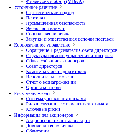
Финансовый обзор (MD&A)
Устойчивое развитие
Стратегический подход
Персонал
Промышленная безопасность
Экология и климат
Социальная политика
Закупки и ответственная цепочка поставок
Корпоративное управление
Обращение Председателя Совета директоров
Структура органов управления и контроля
Общее собрание акционеров
Совет директоров
Комитеты Совета директоров
Исполнительные органы
Отчет о вознаграждении
Органы контроля
Риск-менеджмент
Система управления рисками
Риски, связанные с изменением климата
Ключевые риски
Информация для акционеров
Акционерный капитал и акции
Дивидендная политика
Облигации