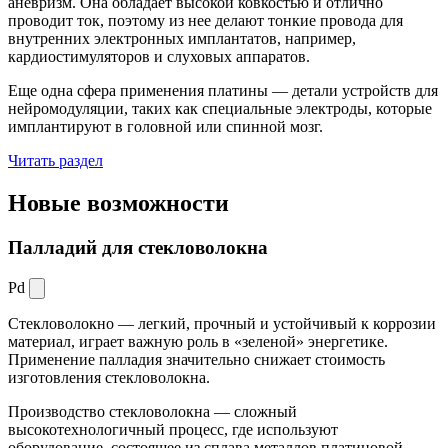
аневризм. Она обладает высокой ковкостью и отлично
проводит ток, поэтому из нее делают тонкие провода для
внутренних электронных имплантатов, например,
кардиостимуляторов и слуховых аппаратов.
Еще одна сфера применения платины — детали устройств для
нейромодуляции, таких как специальные электроды, которые
имплантируют в головной или спинной мозг.
Читать раздел
Новые
возможности
Палладий для стекловолокна
Pd
Стекловолокно — легкий, прочный и устойчивый к коррозии
материал, играет важную роль в «зеленой» энергетике.
Применение палладия значительно снижает стоимость
изготовления стекловолокна.
Производство стекловолокна — сложный
высокотехнологичный процесс, где используют
оборудование, состоящее из сплава металлов платиновой