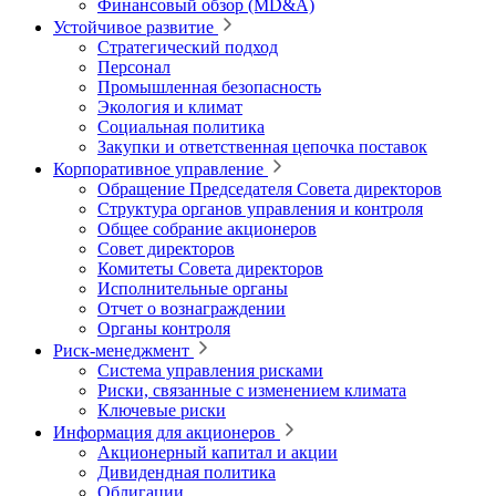
Финансовый обзор (MD&A)
Устойчивое развитие
Стратегический подход
Персонал
Промышленная безопасность
Экология и климат
Социальная политика
Закупки и ответственная цепочка поставок
Корпоративное управление
Обращение Председателя Совета директоров
Структура органов управления и контроля
Общее собрание акционеров
Совет директоров
Комитеты Совета директоров
Исполнительные органы
Отчет о вознаграждении
Органы контроля
Риск-менеджмент
Система управления рисками
Риски, связанные с изменением климата
Ключевые риски
Информация для акционеров
Акционерный капитал и акции
Дивидендная политика
Облигации