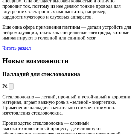
аневризм. Она обладает высокой ковкостью и отлично
проводит ток, поэтому из нее делают тонкие провода для
внутренних электронных имплантатов, например,
кардиостимуляторов и слуховых аппаратов.
Еще одна сфера применения платины — детали устройств для
нейромодуляции, таких как специальные электроды, которые
имплантируют в головной или спинной мозг.
Читать раздел
Новые
возможности
Палладий для стекловолокна
Pd
Стекловолокно — легкий, прочный и устойчивый к коррозии
материал, играет важную роль в «зеленой» энергетике.
Применение палладия значительно снижает стоимость
изготовления стекловолокна.
Производство стекловолокна — сложный
высокотехнологичный процесс, где используют
оборудование, состоящее из сплава металлов платиновой