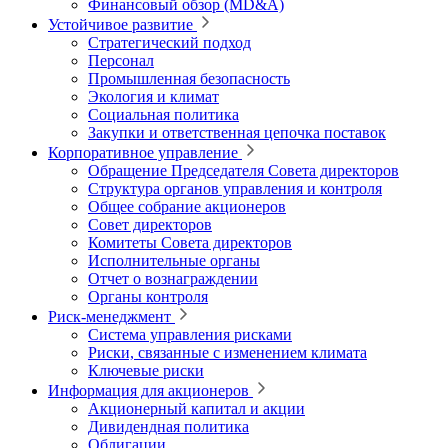
Финансовый обзор (MD&A)
Устойчивое развитие
Стратегический подход
Персонал
Промышленная безопасность
Экология и климат
Социальная политика
Закупки и ответственная цепочка поставок
Корпоративное управление
Обращение Председателя Совета директоров
Структура органов управления и контроля
Общее собрание акционеров
Совет директоров
Комитеты Совета директоров
Исполнительные органы
Отчет о вознаграждении
Органы контроля
Риск-менеджмент
Система управления рисками
Риски, связанные с изменением климата
Ключевые риски
Информация для акционеров
Акционерный капитал и акции
Дивидендная политика
Облигации