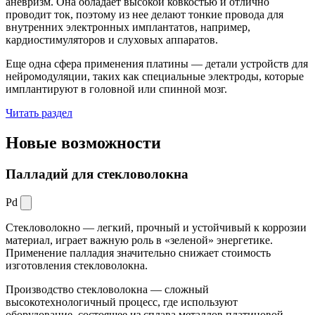
аневризм. Она обладает высокой ковкостью и отлично
проводит ток, поэтому из нее делают тонкие провода для
внутренних электронных имплантатов, например,
кардиостимуляторов и слуховых аппаратов.
Еще одна сфера применения платины — детали устройств для
нейромодуляции, таких как специальные электроды, которые
имплантируют в головной или спинной мозг.
Читать раздел
Новые
возможности
Палладий для стекловолокна
Pd
Стекловолокно — легкий, прочный и устойчивый к коррозии
материал, играет важную роль в «зеленой» энергетике.
Применение палладия значительно снижает стоимость
изготовления стекловолокна.
Производство стекловолокна — сложный
высокотехнологичный процесс, где используют
оборудование, состоящее из сплава металлов платиновой