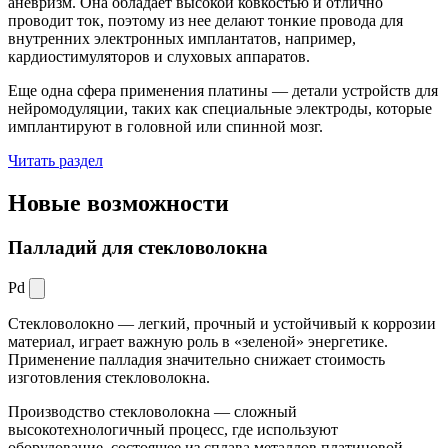
аневризм. Она обладает высокой ковкостью и отлично
проводит ток, поэтому из нее делают тонкие провода для
внутренних электронных имплантатов, например,
кардиостимуляторов и слуховых аппаратов.
Еще одна сфера применения платины — детали устройств для
нейромодуляции, таких как специальные электроды, которые
имплантируют в головной или спинной мозг.
Читать раздел
Новые
возможности
Палладий для стекловолокна
Pd
Стекловолокно — легкий, прочный и устойчивый к коррозии
материал, играет важную роль в «зеленой» энергетике.
Применение палладия значительно снижает стоимость
изготовления стекловолокна.
Производство стекловолокна — сложный
высокотехнологичный процесс, где используют
оборудование, состоящее из сплава металлов платиновой