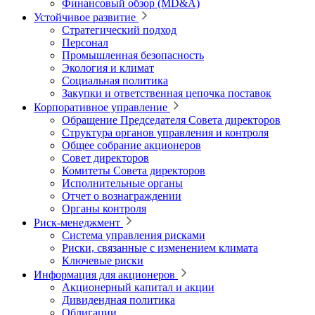
Финансовый обзор (MD&A)
Устойчивое развитие
Стратегический подход
Персонал
Промышленная безопасность
Экология и климат
Социальная политика
Закупки и ответственная цепочка поставок
Корпоративное управление
Обращение Председателя Совета директоров
Структура органов управления и контроля
Общее собрание акционеров
Совет директоров
Комитеты Совета директоров
Исполнительные органы
Отчет о вознаграждении
Органы контроля
Риск-менеджмент
Система управления рисками
Риски, связанные с изменением климата
Ключевые риски
Информация для акционеров
Акционерный капитал и акции
Дивидендная политика
Облигации