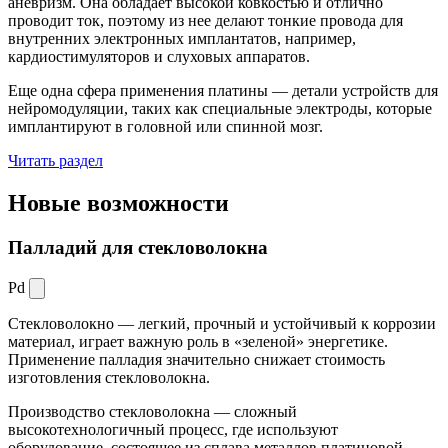
аневризм. Она обладает высокой ковкостью и отлично
проводит ток, поэтому из нее делают тонкие провода для
внутренних электронных имплантатов, например,
кардиостимуляторов и слуховых аппаратов.
Еще одна сфера применения платины — детали устройств для
нейромодуляции, таких как специальные электроды, которые
имплантируют в головной или спинной мозг.
Читать раздел
Новые
возможности
Палладий для стекловолокна
Pd
Стекловолокно — легкий, прочный и устойчивый к коррозии
материал, играет важную роль в «зеленой» энергетике.
Применение палладия значительно снижает стоимость
изготовления стекловолокна.
Производство стекловолокна — сложный
высокотехнологичный процесс, где используют
оборудование, состоящее из сплава металлов платиновой