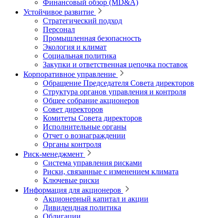
Финансовый обзор (MD&A)
Устойчивое развитие
Стратегический подход
Персонал
Промышленная безопасность
Экология и климат
Социальная политика
Закупки и ответственная цепочка поставок
Корпоративное управление
Обращение Председателя Совета директоров
Структура органов управления и контроля
Общее собрание акционеров
Совет директоров
Комитеты Совета директоров
Исполнительные органы
Отчет о вознаграждении
Органы контроля
Риск-менеджмент
Система управления рисками
Риски, связанные с изменением климата
Ключевые риски
Информация для акционеров
Акционерный капитал и акции
Дивидендная политика
Облигации