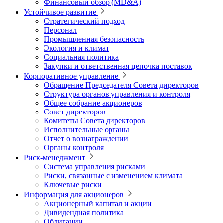
Финансовый обзор (MD&A)
Устойчивое развитие
Стратегический подход
Персонал
Промышленная безопасность
Экология и климат
Социальная политика
Закупки и ответственная цепочка поставок
Корпоративное управление
Обращение Председателя Совета директоров
Структура органов управления и контроля
Общее собрание акционеров
Совет директоров
Комитеты Совета директоров
Исполнительные органы
Отчет о вознаграждении
Органы контроля
Риск-менеджмент
Система управления рисками
Риски, связанные с изменением климата
Ключевые риски
Информация для акционеров
Акционерный капитал и акции
Дивидендная политика
Облигации