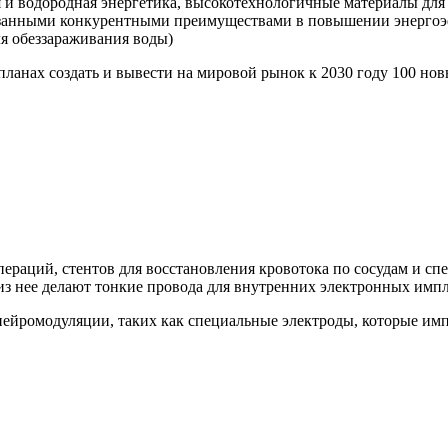
 и водородная энергетика, высокотехнологичные материалы для 
азанными конкурентными преимуществами в повышении энергоэ
ля обеззараживания воды)
планах создать и вывести на мировой рынок к 2030 году 100 н
пераций, стентов для восстановления кровотока по сосудам и с
 из нее делают тонкие провода для внутренних электронных импл
нейромодуляции, таких как специальные электроды, которые им