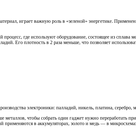
териал, играет важную роль в «зеленой» энергетике. Применен
процесс, где используют оборудование, состоящее из сплава м
ладий. Его плотность в 2 раза меньше, что позволяет использов
изводства электроники: палладий, никель, платина, серебро, ме
ше металлов, чтобы собрать один гаджет нужно переработать п
тий применяются в аккумуляторах, золото и медь — в микросхема