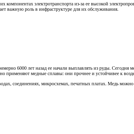
гих компонентах электротранспорта из-за ее высокой электропр
рает важную роль в инфраструктуре для их обслуживания.
мерно 6000 лет назад ее начали выплавлять из руды. Сегодня ме
но применяют медные сплавы: они прочнее и устойчивее к возде
одах, соединениях, микросхемах, печатных платах. Медь можно