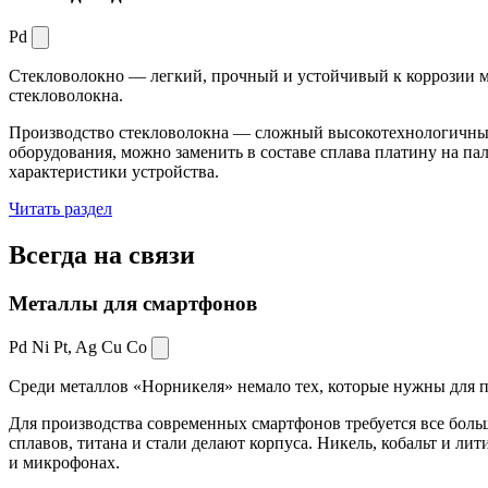
Pd
Стекловолокно — легкий, прочный и устойчивый к коррозии ма
стекловолокна.
Производство стекловолокна — сложный высокотехнологичный 
оборудования, можно заменить в составе сплава платину на пал
характеристики устройства.
Читать раздел
Всегда
на связи
Металлы для смартфонов
Pd Ni Pt,
Ag Cu Co
Среди металлов «Норникеля» немало тех, которые нужны для про
Для производства современных смартфонов требуется все боль
сплавов, титана и стали делают корпуса. Никель, кобальт и ли
и микрофонах.