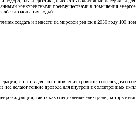
 и водородная энергетика, высокотехнологичные материалы для 
азанными конкурентными преимуществами в повышении энергоэ
ля обеззараживания воды)
планах создать и вывести на мировой рынок к 2030 году 100 н
пераций, стентов для восстановления кровотока по сосудам и с
 из нее делают тонкие провода для внутренних электронных импл
нейромодуляции, таких как специальные электроды, которые им