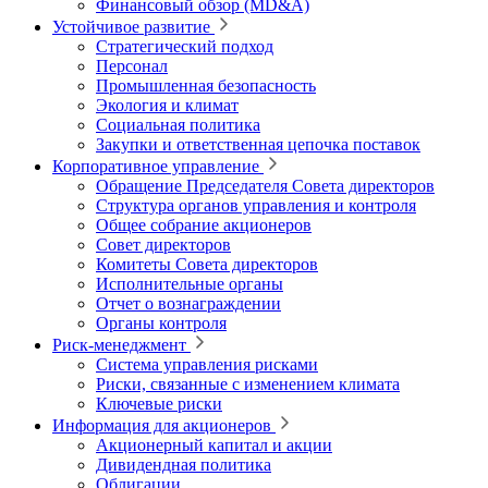
Финансовый обзор (MD&A)
Устойчивое развитие
Стратегический подход
Персонал
Промышленная безопасность
Экология и климат
Социальная политика
Закупки и ответственная цепочка поставок
Корпоративное управление
Обращение Председателя Совета директоров
Структура органов управления и контроля
Общее собрание акционеров
Совет директоров
Комитеты Совета директоров
Исполнительные органы
Отчет о вознаграждении
Органы контроля
Риск-менеджмент
Система управления рисками
Риски, связанные с изменением климата
Ключевые риски
Информация для акционеров
Акционерный капитал и акции
Дивидендная политика
Облигации