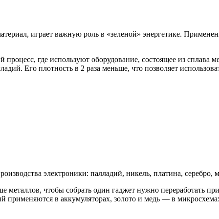
териал, играет важную роль в «зеленой» энергетике. Применен
процесс, где используют оборудование, состоящее из сплава м
ладий. Его плотность в 2 раза меньше, что позволяет использов
изводства электроники: палладий, никель, платина, серебро, ме
ше металлов, чтобы собрать один гаджет нужно переработать п
тий применяются в аккумуляторах, золото и медь — в микросхема