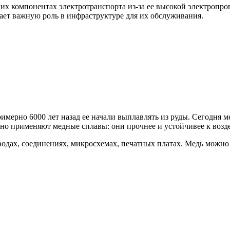
гих компонентах электротранспорта из-за ее высокой электропр
рает важную роль в инфраструктуре для их обслуживания.
мерно 6000 лет назад ее начали выплавлять из руды. Сегодня ме
но применяют медные сплавы: они прочнее и устойчивее к возде
одах, соединениях, микросхемах, печатных платах. Медь можно