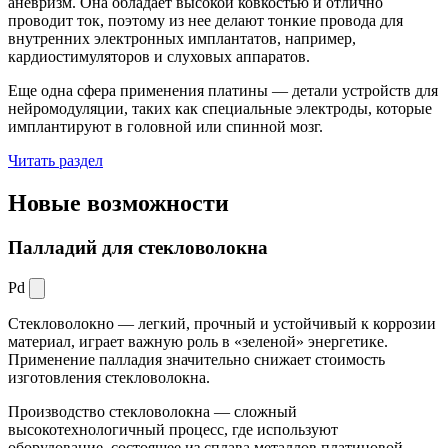
аневризм. Она обладает высокой ковкостью и отлично
проводит ток, поэтому из нее делают тонкие провода для
внутренних электронных имплантатов, например,
кардиостимуляторов и слуховых аппаратов.
Еще одна сфера применения платины — детали устройств для
нейромодуляции, таких как специальные электроды, которые
имплантируют в головной или спинной мозг.
Читать раздел
Новые
возможности
Палладий для стекловолокна
Pd
Стекловолокно — легкий, прочный и устойчивый к коррозии
материал, играет важную роль в «зеленой» энергетике.
Применение палладия значительно снижает стоимость
изготовления стекловолокна.
Производство стекловолокна — сложный
высокотехнологичный процесс, где используют
оборудование, состоящее из сплава металлов платиновой