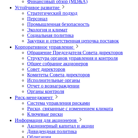
Финансовый обзор (MD&A)
Устойчивое развитие
Стратегический подход
Персонал
Промышленная безопасность
Экология и климат
Социальная политика
Закупки и ответственная цепочка поставок
Корпоративное управление
Обращение Председателя Совета директоров
Структура органов управления и контроля
Общее собрание акционеров
Совет директоров
Комитеты Совета директоров
Исполнительные органы
Отчет о вознаграждении
Органы контроля
Риск-менеджмент
Система управления рисками
Риски, связанные с изменением климата
Ключевые риски
Информация для акционеров
Акционерный капитал и акции
Дивидендная политика
Облигации