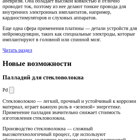
аневризм. Она обладает высокой ковкостью и отлично
проводит ток, поэтому из нее делают тонкие провода для
внутренних электронных имплантатов, например,
кардиостимуляторов и слуховых аппаратов.
Еще одна сфера применения платины — детали устройств для
нейромодуляции, таких как специальные электроды, которые
имплантируют в головной или спинной мозг.
Читать раздел
Новые
возможности
Палладий для стекловолокна
Pd
Стекловолокно — легкий, прочный и устойчивый к коррозии
материал, играет важную роль в «зеленой» энергетике.
Применение палладия значительно снижает стоимость
изготовления стекловолокна.
Производство стекловолокна — сложный
высокотехнологичный процесс, где используют
оборудование, состоящее из сплава металлов платиновой