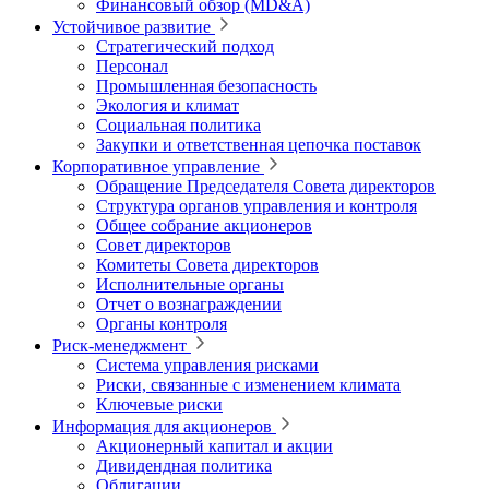
Финансовый обзор (MD&A)
Устойчивое развитие
Стратегический подход
Персонал
Промышленная безопасность
Экология и климат
Социальная политика
Закупки и ответственная цепочка поставок
Корпоративное управление
Обращение Председателя Совета директоров
Структура органов управления и контроля
Общее собрание акционеров
Совет директоров
Комитеты Совета директоров
Исполнительные органы
Отчет о вознаграждении
Органы контроля
Риск-менеджмент
Система управления рисками
Риски, связанные с изменением климата
Ключевые риски
Информация для акционеров
Акционерный капитал и акции
Дивидендная политика
Облигации