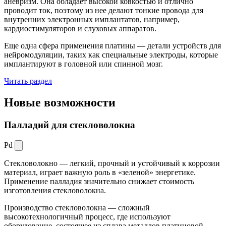
аневризм. Она обладает высокой ковкостью и отлично
проводит ток, поэтому из нее делают тонкие провода для
внутренних электронных имплантатов, например,
кардиостимуляторов и слуховых аппаратов.
Еще одна сфера применения платины — детали устройств для
нейромодуляции, таких как специальные электроды, которые
имплантируют в головной или спинной мозг.
Читать раздел
Новые
возможности
Палладий для стекловолокна
Pd
Стекловолокно — легкий, прочный и устойчивый к коррозии
материал, играет важную роль в «зеленой» энергетике.
Применение палладия значительно снижает стоимость
изготовления стекловолокна.
Производство стекловолокна — сложный
высокотехнологичный процесс, где используют
оборудование, состоящее из сплава металлов платиновой