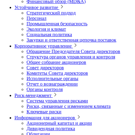
Финансовый обзор (MD&A)
Устойчивое развитие
Стратегический подход
Персонал
Промышленная безопасность
Экология и климат
Социальная политика
Закупки и ответственная цепочка поставок
Корпоративное управление
Обращение Председателя Совета директоров
Структура органов управления и контроля
Общее собрание акционеров
Совет директоров
Комитеты Совета директоров
Исполнительные органы
Отчет о вознаграждении
Органы контроля
Риск-менеджмент
Система управления рисками
Риски, связанные с изменением климата
Ключевые риски
Информация для акционеров
Акционерный капитал и акции
Дивидендная политика
Облигации