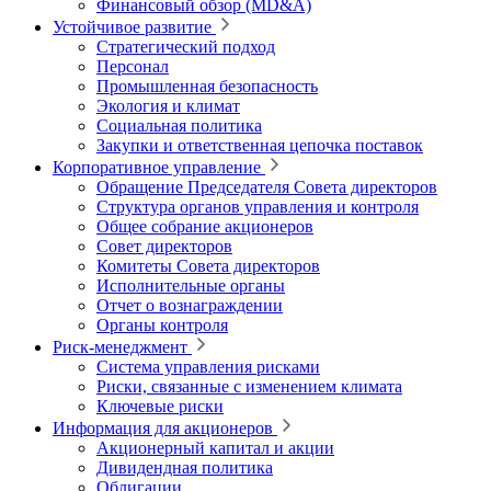
Финансовый обзор (MD&A)
Устойчивое развитие
Стратегический подход
Персонал
Промышленная безопасность
Экология и климат
Социальная политика
Закупки и ответственная цепочка поставок
Корпоративное управление
Обращение Председателя Совета директоров
Структура органов управления и контроля
Общее собрание акционеров
Совет директоров
Комитеты Совета директоров
Исполнительные органы
Отчет о вознаграждении
Органы контроля
Риск-менеджмент
Система управления рисками
Риски, связанные с изменением климата
Ключевые риски
Информация для акционеров
Акционерный капитал и акции
Дивидендная политика
Облигации