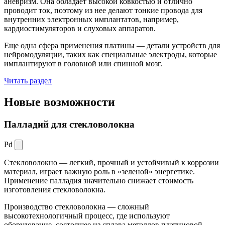
аневризм. Она обладает высокой ковкостью и отлично
проводит ток, поэтому из нее делают тонкие провода для
внутренних электронных имплантатов, например,
кардиостимуляторов и слуховых аппаратов.
Еще одна сфера применения платины — детали устройств для
нейромодуляции, таких как специальные электроды, которые
имплантируют в головной или спинной мозг.
Читать раздел
Новые
возможности
Палладий для стекловолокна
Pd
Стекловолокно — легкий, прочный и устойчивый к коррозии
материал, играет важную роль в «зеленой» энергетике.
Применение палладия значительно снижает стоимость
изготовления стекловолокна.
Производство стекловолокна — сложный
высокотехнологичный процесс, где используют
оборудование, состоящее из сплава металлов платиновой