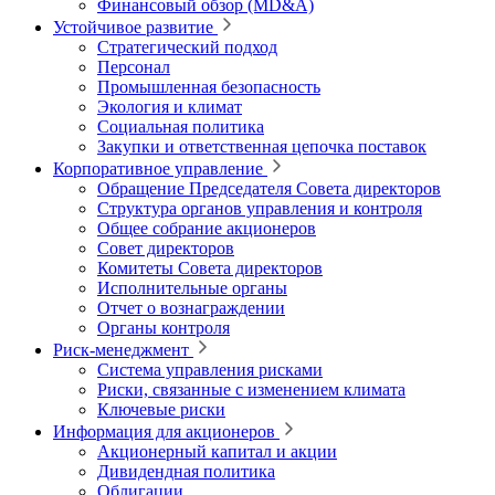
Финансовый обзор (MD&A)
Устойчивое развитие
Стратегический подход
Персонал
Промышленная безопасность
Экология и климат
Социальная политика
Закупки и ответственная цепочка поставок
Корпоративное управление
Обращение Председателя Совета директоров
Структура органов управления и контроля
Общее собрание акционеров
Совет директоров
Комитеты Совета директоров
Исполнительные органы
Отчет о вознаграждении
Органы контроля
Риск-менеджмент
Система управления рисками
Риски, связанные с изменением климата
Ключевые риски
Информация для акционеров
Акционерный капитал и акции
Дивидендная политика
Облигации