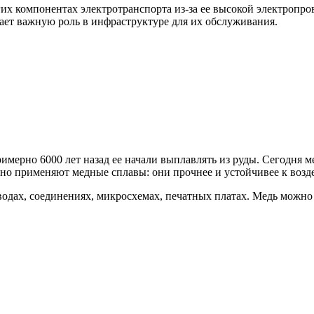
гих компонентах электротранспорта из-за ее высокой электропр
рает важную роль в инфраструктуре для их обслуживания.
мерно 6000 лет назад ее начали выплавлять из руды. Сегодня ме
но применяют медные сплавы: они прочнее и устойчивее к возде
одах, соединениях, микросхемах, печатных платах. Медь можно