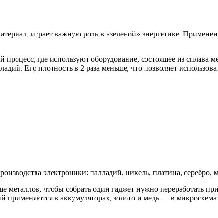
териал, играет важную роль в «зеленой» энергетике. Применен
процесс, где используют оборудование, состоящее из сплава м
ладий. Его плотность в 2 раза меньше, что позволяет использов
изводства электроники: палладий, никель, платина, серебро, ме
ше металлов, чтобы собрать один гаджет нужно переработать п
тий применяются в аккумуляторах, золото и медь — в микросхема