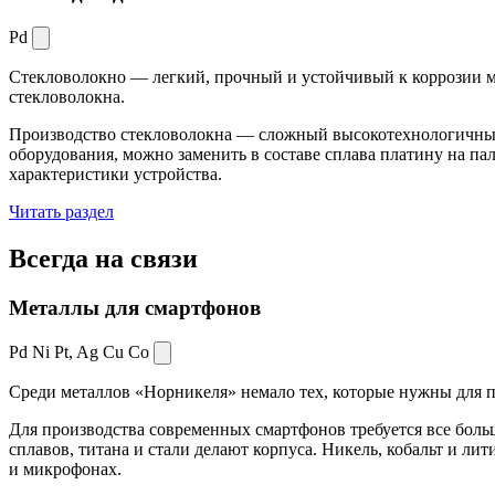
Pd
Стекловолокно — легкий, прочный и устойчивый к коррозии ма
стекловолокна.
Производство стекловолокна — сложный высокотехнологичный 
оборудования, можно заменить в составе сплава платину на пал
характеристики устройства.
Читать раздел
Всегда
на связи
Металлы для смартфонов
Pd Ni Pt,
Ag Cu Co
Среди металлов «Норникеля» немало тех, которые нужны для про
Для производства современных смартфонов требуется все боль
сплавов, титана и стали делают корпуса. Никель, кобальт и ли
и микрофонах.