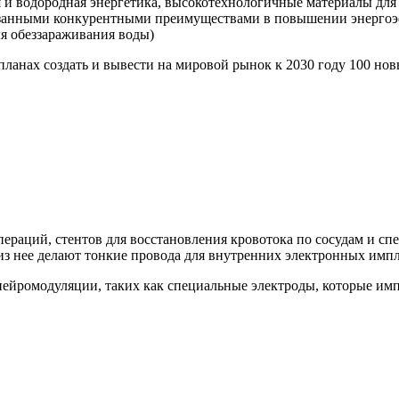
 и водородная энергетика, высокотехнологичные материалы для 
азанными конкурентными преимуществами в повышении энергоэ
ля обеззараживания воды)
планах создать и вывести на мировой рынок к 2030 году 100 н
пераций, стентов для восстановления кровотока по сосудам и с
 из нее делают тонкие провода для внутренних электронных импл
нейромодуляции, таких как специальные электроды, которые им