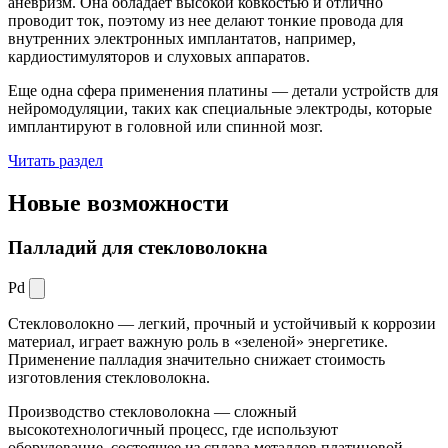
аневризм. Она обладает высокой ковкостью и отлично
проводит ток, поэтому из нее делают тонкие провода для
внутренних электронных имплантатов, например,
кардиостимуляторов и слуховых аппаратов.
Еще одна сфера применения платины — детали устройств для
нейромодуляции, таких как специальные электроды, которые
имплантируют в головной или спинной мозг.
Читать раздел
Новые
возможности
Палладий для стекловолокна
Pd
Стекловолокно — легкий, прочный и устойчивый к коррозии
материал, играет важную роль в «зеленой» энергетике.
Применение палладия значительно снижает стоимость
изготовления стекловолокна.
Производство стекловолокна — сложный
высокотехнологичный процесс, где используют
оборудование, состоящее из сплава металлов платиновой