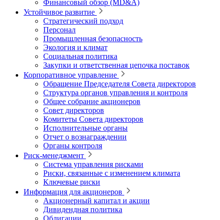
Финансовый обзор (MD&A)
Устойчивое развитие
Стратегический подход
Персонал
Промышленная безопасность
Экология и климат
Социальная политика
Закупки и ответственная цепочка поставок
Корпоративное управление
Обращение Председателя Совета директоров
Структура органов управления и контроля
Общее собрание акционеров
Совет директоров
Комитеты Совета директоров
Исполнительные органы
Отчет о вознаграждении
Органы контроля
Риск-менеджмент
Система управления рисками
Риски, связанные с изменением климата
Ключевые риски
Информация для акционеров
Акционерный капитал и акции
Дивидендная политика
Облигации