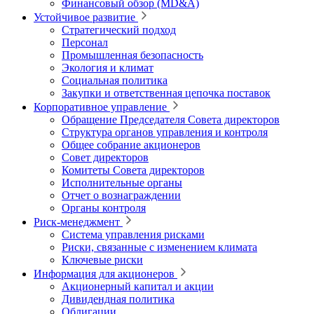
Финансовый обзор (MD&A)
Устойчивое развитие
Стратегический подход
Персонал
Промышленная безопасность
Экология и климат
Социальная политика
Закупки и ответственная цепочка поставок
Корпоративное управление
Обращение Председателя Совета директоров
Структура органов управления и контроля
Общее собрание акционеров
Совет директоров
Комитеты Совета директоров
Исполнительные органы
Отчет о вознаграждении
Органы контроля
Риск-менеджмент
Система управления рисками
Риски, связанные с изменением климата
Ключевые риски
Информация для акционеров
Акционерный капитал и акции
Дивидендная политика
Облигации