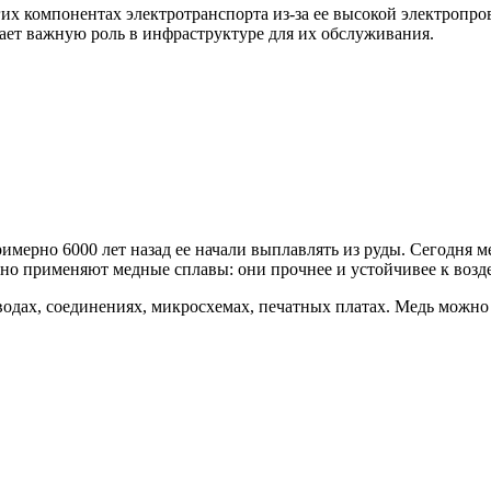
гих компонентах электротранспорта из-за ее высокой электропр
рает важную роль в инфраструктуре для их обслуживания.
мерно 6000 лет назад ее начали выплавлять из руды. Сегодня ме
но применяют медные сплавы: они прочнее и устойчивее к возде
одах, соединениях, микросхемах, печатных платах. Медь можно