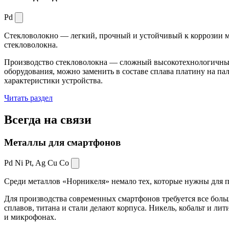
Pd
Стекловолокно — легкий, прочный и устойчивый к коррозии ма
стекловолокна.
Производство стекловолокна — сложный высокотехнологичный 
оборудования, можно заменить в составе сплава платину на пал
характеристики устройства.
Читать раздел
Всегда
на связи
Металлы для смартфонов
Pd Ni Pt,
Ag Cu Co
Среди металлов «Норникеля» немало тех, которые нужны для про
Для производства современных смартфонов требуется все боль
сплавов, титана и стали делают корпуса. Никель, кобальт и ли
и микрофонах.