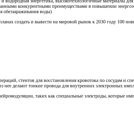
 и водородная энергетика, высокотехнологичные материалы для 
азанными конкурентными преимуществами в повышении энергоэ
ля обеззараживания воды)
планах создать и вывести на мировой рынок к 2030 году 100 н
пераций, стентов для восстановления кровотока по сосудам и с
 из нее делают тонкие провода для внутренних электронных импл
нейромодуляции, таких как специальные электроды, которые им