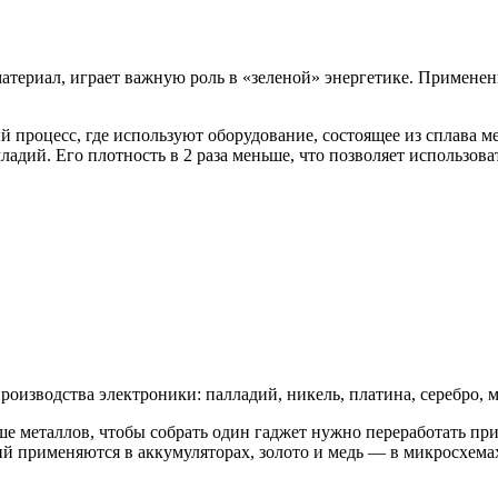
териал, играет важную роль в «зеленой» энергетике. Применен
процесс, где используют оборудование, состоящее из сплава м
ладий. Его плотность в 2 раза меньше, что позволяет использов
изводства электроники: палладий, никель, платина, серебро, ме
ше металлов, чтобы собрать один гаджет нужно переработать п
тий применяются в аккумуляторах, золото и медь — в микросхема