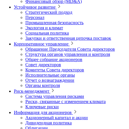
Финансовый обзор (MD&A)
Устойчивое развитие
Стратегический подход
Персонал
Промышленная безопасность
Экология и климат
Социальная политика
Закупки и ответственная цепочка поставок
Корпоративное управление
Обращение Председателя Совета директоров
Структура органов управления и контроля
Общее собрание акционеров
Совет директоров
Комитеты Совета директоров
Исполнительные органы
Отчет о вознаграждении
Органы контроля
Риск-менеджмент
Система управления рисками
Риски, связанные с изменением климата
Ключевые риски
Информация для акционеров
Акционерный капитал и акции
Дивидендная политика
Облигации