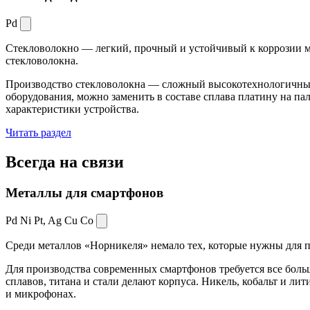
Pd
Стекловолокно — легкий, прочный и устойчивый к коррозии ма
стекловолокна.
Производство стекловолокна — сложный высокотехнологичный 
оборудования, можно заменить в составе сплава платину на пал
характеристики устройства.
Читать раздел
Всегда
на связи
Металлы для смартфонов
Pd Ni Pt,
Ag Cu Co
Среди металлов «Норникеля» немало тех, которые нужны для про
Для производства современных смартфонов требуется все боль
сплавов, титана и стали делают корпуса. Никель, кобальт и ли
и микрофонах.