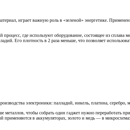
териал, играет важную роль в «зеленой» энергетике. Применен
процесс, где используют оборудование, состоящее из сплава м
ладий. Его плотность в 2 раза меньше, что позволяет использов
изводства электроники: палладий, никель, платина, серебро, ме
ше металлов, чтобы собрать один гаджет нужно переработать п
тий применяются в аккумуляторах, золото и медь — в микросхема