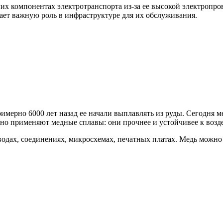
гих компонентах электротранспорта из-за ее высокой электропр
рает важную роль в инфраструктуре для их обслуживания.
мерно 6000 лет назад ее начали выплавлять из руды. Сегодня ме
но применяют медные сплавы: они прочнее и устойчивее к возде
одах, соединениях, микросхемах, печатных платах. Медь можно