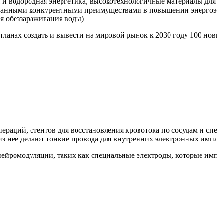
 и водородная энергетика, высокотехнологичные материалы для 
азанными конкурентными преимуществами в повышении энергоэ
ля обеззараживания воды)
планах создать и вывести на мировой рынок к 2030 году 100 н
пераций, стентов для восстановления кровотока по сосудам и с
 из нее делают тонкие провода для внутренних электронных импл
нейромодуляции, таких как специальные электроды, которые им