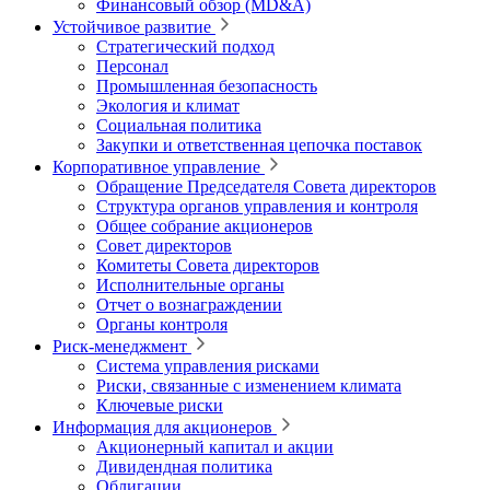
Финансовый обзор (MD&A)
Устойчивое развитие
Стратегический подход
Персонал
Промышленная безопасность
Экология и климат
Социальная политика
Закупки и ответственная цепочка поставок
Корпоративное управление
Обращение Председателя Совета директоров
Структура органов управления и контроля
Общее собрание акционеров
Совет директоров
Комитеты Совета директоров
Исполнительные органы
Отчет о вознаграждении
Органы контроля
Риск-менеджмент
Система управления рисками
Риски, связанные с изменением климата
Ключевые риски
Информация для акционеров
Акционерный капитал и акции
Дивидендная политика
Облигации