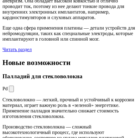
аневризм. Она обладает высокой ковкостью и отлично
проводит ток, поэтому из нее делают тонкие провода для
внутренних электронных имплантатов, например,
кардиостимуляторов и слуховых аппаратов.
Еще одна сфера применения платины — детали устройств для
нейромодуляции, таких как специальные электроды, которые
имплантируют в головной или спинной мозг.
Читать раздел
Новые
возможности
Палладий для стекловолокна
Pd
Стекловолокно — легкий, прочный и устойчивый к коррозии
материал, играет важную роль в «зеленой» энергетике.
Применение палладия значительно снижает стоимость
изготовления стекловолокна.
Производство стекловолокна — сложный
высокотехнологичный процесс, где используют
оборудование, состоящее из сплава металлов платиновой